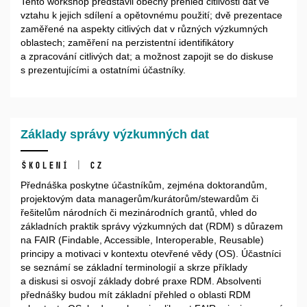
Tento workshop představil obecný přehled citlivosti dat ve
vztahu k jejich sdílení a opětovnému použití; dvě prezentace
zaměřené na aspekty citlivých dat v různých výzkumných
oblastech; zaměření na perzistentní identifikátory
a zpracování citlivých dat; a možnost zapojit se do diskuse
s prezentujícími a ostatními účastníky.
Základy správy výzkumných dat
školení | CZ
Přednáška poskytne účastníkům, zejména doktorandům,
projektovým data managerům/kurátorům/stewardům či
řešitelům národních či mezinárodních grantů, vhled do
základních praktik správy výzkumných dat (RDM) s důrazem
na FAIR (Findable, Accessible, Interoperable, Reusable)
principy a motivaci v kontextu otevřené vědy (OS). Účastníci
se seznámí se základní terminologií a skrze příklady
a diskusi si osvojí základy dobré praxe RDM. Absolventi
přednášky budou mít základní přehled o oblasti RDM