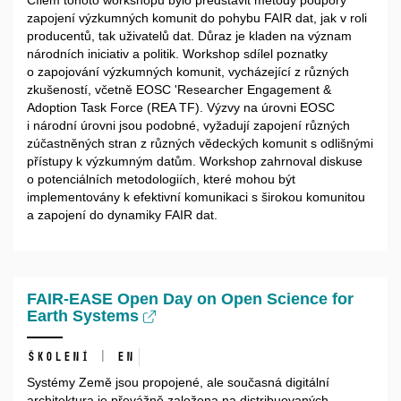
Cílem tohoto workshopu bylo představit metody podpory
zapojení výzkumných komunit do pohybu FAIR dat, jak v roli
producentů, tak uživatelů dat. Důraz je kladen na význam
národních iniciativ a politik. Workshop sdílel poznatky
o zapojování výzkumných komunit, vycházející z různých
zkušeností, včetně EOSC 'Researcher Engagement &
Adoption Task Force (REA TF). Výzvy na úrovni EOSC
i národní úrovni jsou podobné, vyžadují zapojení různých
zúčastněných stran z různých vědeckých komunit s odlišnými
přístupy k výzkumným datům. Workshop zahrnoval diskuse
o potenciálních metodologiích, které mohou být
implementovány k efektivní komunikaci s širokou komunitou
a zapojení do dynamiky FAIR dat.
FAIR-EASE Open Day on Open Science for
Earth Systems
Školení | EN
Systémy Země jsou propojené, ale současná digitální
architektura je převážně založena na distribuovaných