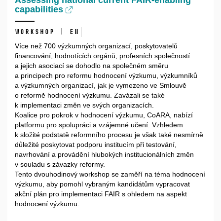
Assessing national current FAIR-enabling
capabilities
Workshop | EN
Více než 700 výzkumných organizací, poskytovatelů
financování, hodnotících orgánů, profesních společností
a jejich asociací se dohodlo na společném směru
a principech pro reformu hodnocení výzkumu, výzkumníků
a výzkumných organizací, jak je vymezeno ve Smlouvě
o reformě hodnocení výzkumu. Zavázali se také
k implementaci změn ve svých organizacích.
Koalice pro pokrok v hodnocení výzkumu, CoARA, nabízí
platformu pro spolupráci a vzájemné učení. Vzhledem
k složité podstatě reformního procesu je však také nesmírně
důležité poskytovat podporu institucím při testování,
navrhování a provádění hlubokých institucionálních změn
v souladu s závazky reformy.
Tento dvouhodinový workshop se zaměří na téma hodnocení
výzkumu, aby pomohl vybraným kandidátům vypracovat
akční plán pro implementaci FAIR s ohledem na aspekt
hodnocení výzkumu.