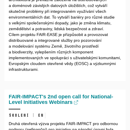
a doménově závislých datových úložištích, což vytváří
skutečné problémy při integrovaném využívání všech
environmentálních dat. To vytváří bariéry pro různé studie
s velkými společenskými dopady, jako je změna klimatu,
zemědělství a potraviny, lidská bezpečnost a zdraví.
Cílem projektu FAIR-EASE je přizpůsobit a provozovat
distribuované a integrované služby pro pozorování
a modelování systému Země, životního prostředí
a biodiverzity, vylepšením různých komponent
implementovaných ve spolupráci s uživatelskými komunitami,
Evropským cloudem otevřené vědy (EOSC) a výzkumnými
infrastrukturami.
FAIR-IMPACT's 2nd open call for National-
Level Initiatives Webinars
Školení | EN
Druhá otevřená výzva projektu FAIR-IMPACT pro odbornou
podporu (nefinanční) pro iniciativy na národní úrovni byla