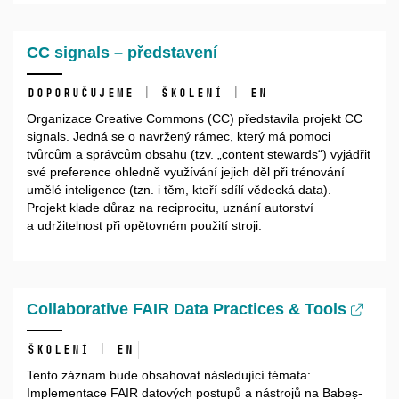
CC signals – představení
Doporučujeme | školení | EN
Organizace Creative Commons (CC) představila projekt CC
signals. Jedná se o navržený rámec, který má pomoci
tvůrcům a správcům obsahu (tzv. „content stewards“) vyjádřit
své preference ohledně využívání jejich děl při trénování
umělé inteligence (tzn. i těm, kteří sdílí vědecká data).
Projekt klade důraz na reciprocitu, uznání autorství
a udržitelnost při opětovném použití stroji.
Collaborative FAIR Data Practices & Tools
Školení | EN
Tento záznam bude obsahovat následující témata:
Implementace FAIR datových postupů a nástrojů na Babeș-