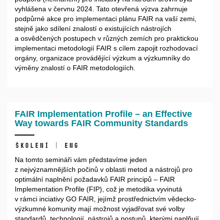
vyhlášena v červnu 2024. Tato otevřená výzva zahrnuje
podpůrné akce pro implementaci plánu FAIR na vaší zemi,
stejně jako sdílení znalostí o existujících nástrojích
a osvědčených postupech v různých zemích pro praktickou
implementaci metodologií FAIR s cílem zapojit rozhodovací
orgány, organizace provádějící výzkum a výzkumníky do
výměny znalostí o FAIR metodologiích.
FAIR Implementation Profile – an Effective
Way towards FAIR Community Standards
Školení | ENG
Na tomto semináři vám představíme jeden
z nejvýznamnějších počinů v oblasti metod a nástrojů pro
optimální naplnění požadavků FAIR principů – FAIR
Implementation Profile (FIP), což je metodika vyvinutá
v rámci inciativy GO FAIR, jejímž prostřednictvím vědecko-
výzkumné komunity mají možnost vyjadřovat své volby
standardů, technologií, nástrojů a postupů, kterými naplňují