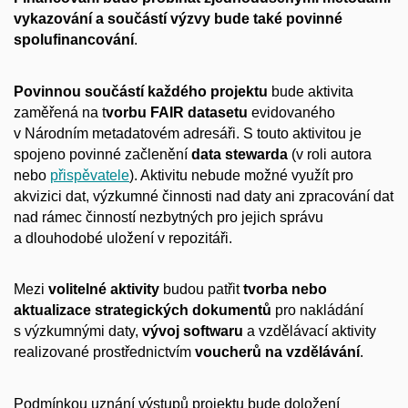
vykazování a součástí výzvy bude také povinné
spolufinancování
.
Povinnou součástí každého projektu
bude aktivita
zaměřená na t
vorbu FAIR datasetu
evidovaného
v Národním metadatovém adresáři. S touto aktivitou je
spojeno povinné začlenění
data stewarda
(v roli autora
nebo
přispěvatele
). Aktivitu nebude možné využít pro
akvizici dat, výzkumné činnosti nad daty ani zpracování dat
nad rámec činností nezbytných pro jejich správu
a dlouhodobé uložení v repozitáři.
Mezi
volitelné aktivity
budou patřit
tvorba nebo
aktualizace strategických dokumentů
pro nakládání
s výzkumnými daty,
vývoj softwaru
a vzdělávací aktivity
realizované prostřednictvím
voucherů na vzdělávání
.
Podmínkou uznání výstupů projektu bude doložení