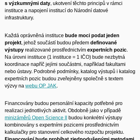
s výzkumnými daty
, ukotvení těchto principů v rámci
instituce a napojení institucí do Národní datové
infrastruktury.
Každá oprávněná instituce
bude moci podat jeden
projekt
, jehož součástí budou předem
definované
výstupy
realizované prostřednictvím
expertních pozic
.
Na úrovni instituce (1 instituce = 1 IČO) bude nezbytná
koordinace napříč jejími součástmi, například fakultami
nebo ústavy. Podrobné podmínky, katalog výstupů i katalog
expertních pozic budou zveřejněny společně s textem
výzvy na
webu OP JAK
.
Financovány budou personální kapacity potřebné pro
realizaci jednotlivých aktivit. Obdobně jako v případě
minizáměrů Open Science II
budou konkrétní výstupy
kombinovány s expertními pozicemi prostřednictvím
kalkulačky pro stanovení celkového rozpočtu projektu.
Financování bude probíhat zjednodušenými metodami