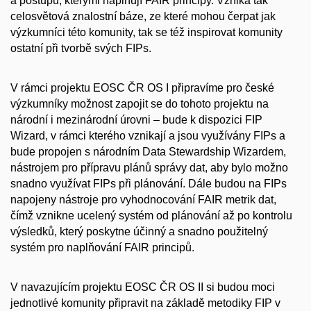
a postupů, kterými naplňují FAIR principy. Vzniká tak
celosvětová znalostní báze, ze které mohou čerpat jak
výzkumníci této komunity, tak se též inspirovat komunity
ostatní při tvorbě svých FIPs.
V rámci projektu EOSC ČR OS I připravíme pro české
výzkumníky možnost zapojit se do tohoto projektu na
národní i mezinárodní úrovni – bude k dispozici FIP
Wizard, v rámci kterého vznikají a jsou využívány FIPs a
bude propojen s národním Data Stewardship Wizardem,
nástrojem pro přípravu plánů správy dat, aby bylo možno
snadno využívat FIPs při plánování. Dále budou na FIPs
napojeny nástroje pro vyhodnocování FAIR metrik dat,
čímž vznikne ucelený systém od plánování až po kontrolu
výsledků, který poskytne účinný a snadno použitelný
systém pro naplňování FAIR principů.
V navazujícím projektu EOSC ČR OS II si budou moci
jednotlivé komunity připravit na základě metodiky FIP v