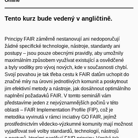
Online
Tento kurz bude vedený v angličtině.
Principy FAIR záměrně nestanovují ani nedoporučují
žádné specifické technologie, nástroje, standardy ani
postupy – jsou pouze obecnými pravidly, aby umožnily
maximálním způsobem využívat existující a osvědčené
a byly vodítky pro vývoj nových, kde v současnosti chybí.
Svojí povahou je tak třeba cestu k FAIR datům uchopit do
značné míry na úrovni jednotlivých komunit a poskytnout
jim efektivní metody a nástroje, jak dosáhnout optimálního
naplnění požadavků FAIR. V tomto semináři vám
představíme jeden z nejvýznamnějších počinů v této
oblasti – FAIR Implementation Profile (FIP), což je
metodika vyvinutá v rámci inciativy GO FAIR, jejímž
prostřednictvím vědecko-výzkumné komunity mají možnost
vyjadřovat své volby standardů, technologií, nástrojů