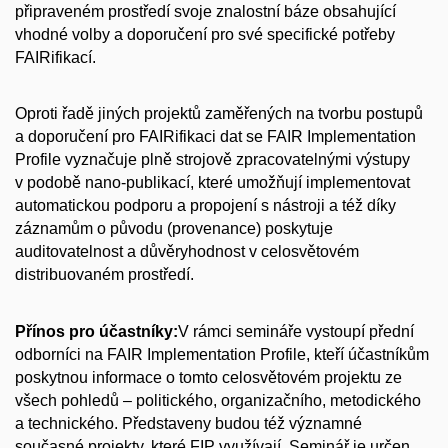
připraveném prostředí svoje znalostní báze obsahující
vhodné volby a doporučení pro své specifické potřeby
FAIRifikací.
Oproti řadě jiných projektů zaměřených na tvorbu postupů
a doporučení pro FAIRifikaci dat se FAIR Implementation
Profile vyznačuje plně strojově zpracovatelnými výstupy
v podobě nano-publikací, které umožňují implementovat
automatickou podporu a propojení s nástroji a též díky
záznamům o původu (provenance) poskytuje
auditovatelnost a důvěryhodnost v celosvětovém
distribuovaném prostředí.
Přínos pro účastníky:
V rámci semináře vystoupí přední
odborníci na FAIR Implementation Profile, kteří účastníkům
poskytnou informace o tomto celosvětovém projektu ze
všech pohledů – politického, organizačního, metodického
a technického. Představeny budou též významné
současné projekty, které FIP využívají. Seminář je určen