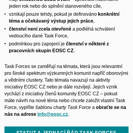
jeden rok nebo do splnění stanoveného cíle,
vznikají pouze tehdy, pokud je definováno
konkrétní
téma a očekávaný výstup jejich práce
,
členství není zcela otevřené
a podléhá schválení
vedoucího dané Task Force,
podmínkou pro zapojení je
členství v některé z
pracovních skupin EOSC CZ
.
Task Forces se zaměřují na témata, která jsou relevantní
pro široké spektrum výzkumných komunit napříč oborovými
a vědními clustery. Tato témata navazují na aktivity
iniciativy EOSC CZ nebo je dále rozvíjejí. Jejich vznik
vychází z iniciativy členů komunity EOSC CZ – pokud
máte návrh na nové téma nebo chcete založit vlastní Task
Force, vyplňte
šablonu charty Task Force
a
obraťte se na
nás na adrese
info@eosc.cz
.
STATUT A JEDNACÍ ŘÁD TASK FORCES