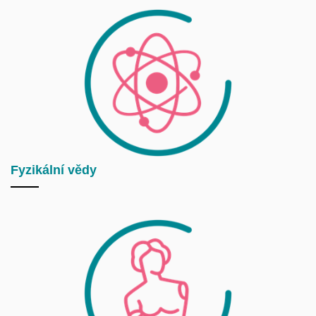
Fyzikální vědy