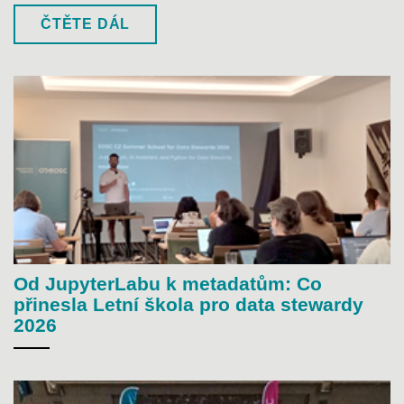
ČTĚTE DÁL
Od JupyterLabu k metadatům: Co
přinesla Letní škola pro data stewardy
2026