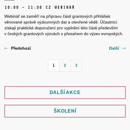
10:00 – 11:30
CZ
Webinář
Webinář se zaměří na přípravu části grantových přihlášek
věnované správě výzkumných dat a otevřené vědě. Účastníci
získají praktické doporučení pro vyplnění této části především
v českých grantových výzvách s přesahem do výzev evropských.
Předchozí
Další
1
2
3
DALŠÍ AKCE
ŠKOLENÍ