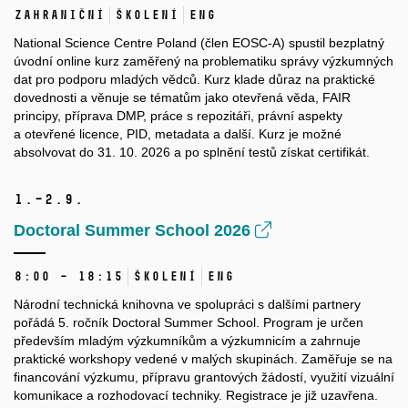
Zahraniční
Školení
ENG
National Science Centre Poland (člen EOSC-A) spustil bezplatný
úvodní online kurz zaměřený na problematiku správy výzkumných
dat pro podporu mladých vědců. Kurz klade důraz na praktické
dovednosti a věnuje se tématům jako otevřená věda, FAIR
principy, příprava DMP, práce s repozitáři, právní aspekty
a otevřené licence, PID, metadata a další. Kurz je možné
absolvovat do 31. 10. 2026 a po splnění testů získat certifikát.
1.–2.
9.
Doctoral Summer School 2026
8:00 – 18:15
Školení
ENG
Národní technická knihovna ve spolupráci s dalšími partnery
pořádá 5. ročník Doctoral Summer School. Program je určen
především mladým výzkumníkům a výzkumnicím a zahrnuje
praktické workshopy vedené v malých skupinách. Zaměřuje se na
financování výzkumu, přípravu grantových žádostí, využití vizuální
komunikace a rozhodovací techniky. Registrace je již uzavřena.