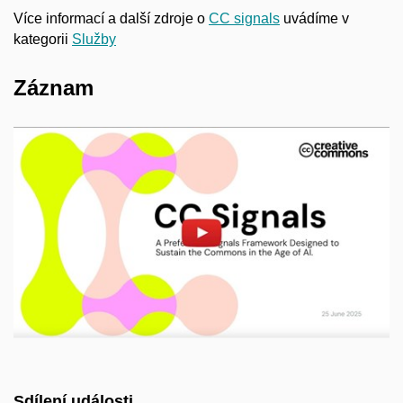
Více informací a další zdroje o
CC signals
uvádíme v
kategorii
Služby
Záznam
Povolit cookies a přehrát
Otevřít na youtube.com
Sdílení události