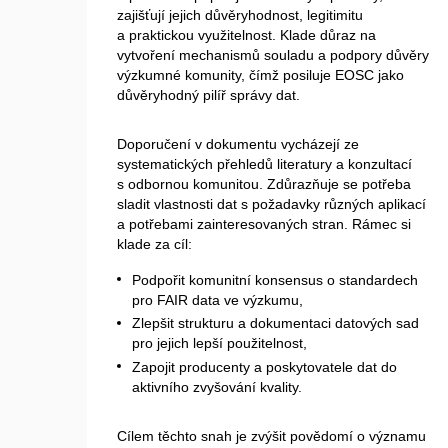
zajišťují jejich důvěryhodnost, legitimitu
a praktickou využitelnost. Klade důraz na
vytvoření mechanismů souladu a podpory důvěry
výzkumné komunity, čímž posiluje EOSC jako
důvěryhodný pilíř správy dat.
Doporučení v dokumentu vycházejí ze
systematických přehledů literatury a konzultací
s odbornou komunitou. Zdůrazňuje se potřeba
sladit vlastnosti dat s požadavky různých aplikací
a potřebami zainteresovaných stran. Rámec si
klade za cíl:
Podpořit komunitní konsensus o standardech
pro FAIR data ve výzkumu,
Zlepšit strukturu a dokumentaci datových sad
pro jejich lepší použitelnost,
Zapojit producenty a poskytovatele dat do
aktivního zvyšování kvality.
Cílem těchto snah je zvýšit povědomí o významu