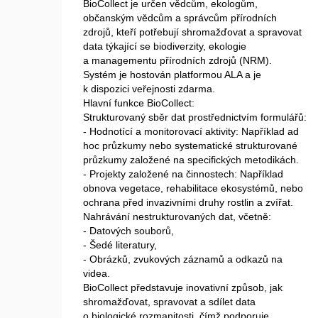
BioCollect je určen vědcům, ekologům,
občanským vědcům a správcům přírodních
zdrojů, kteří potřebují shromažďovat a spravovat
data týkající se biodiverzity, ekologie
a managementu přírodních zdrojů (NRM).
Systém je hostován platformou ALA a je
k dispozici veřejnosti zdarma.
Hlavní funkce BioCollect:
Strukturovaný sběr dat prostřednictvím formulářů:
- Hodnotící a monitorovací aktivity: Například ad
hoc průzkumy nebo systematické strukturované
průzkumy založené na specifických metodikách.
- Projekty založené na činnostech: Například
obnova vegetace, rehabilitace ekosystémů, nebo
ochrana před invazivními druhy rostlin a zvířat.
Nahrávání nestrukturovaných dat, včetně:
- Datových souborů,
- Šedé literatury,
- Obrázků, zvukových záznamů a odkazů na
videa.
BioCollect představuje inovativní způsob, jak
shromažďovat, spravovat a sdílet data
o biologické rozmanitosti, čímž podporuje