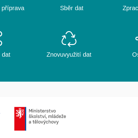
 příprava
Sběr dat
Zprac
t
 dat
Znovuvyužití dat
Os