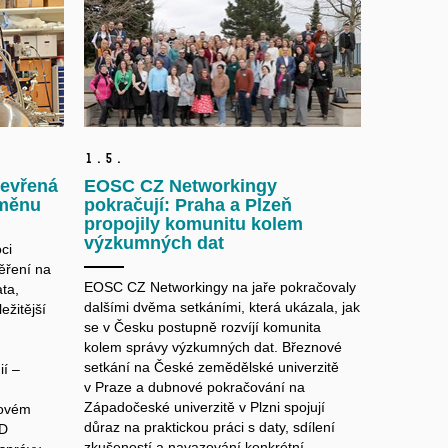
1.
5.
tevřená
EOSC CZ Networkingy
změnu
pokračují: Praha a Plzeň
propojily komunitu kolem
výzkumných dat
ci
ěření na
EOSC CZ Networkingy na jaře pokračovaly
ta,
dalšími dvěma setkáními, která ukázala, jak
ežitější
se v Česku postupně rozvíjí komunita
kolem správy výzkumných dat. Březnové
setkání na České zemědělské univerzitě
í –
v Praze a dubnové pokračování na
Západočeské univerzitě v Plzni spojují
jovém
důraz na praktickou práci s daty, sdílení
2D
zkušeností a navazování konkrétní