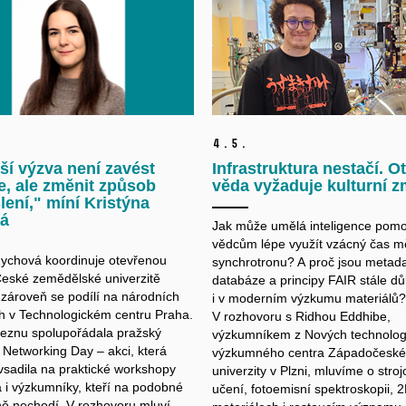
4.
5.
ší výzva není zavést
Infrastruktura nestačí. O
e, ale změnit způsob
věda vyžaduje kulturní 
ení," míní Kristýna
á
Jak může umělá inteligence pomo
vědcům lépe využít vzácný čas m
Zychová koordinuje otevřenou
synchrotronu? A proč jsou metada
eské zemědělské univerzitě
databáze a principy FAIR stále důl
 zároveň se podílí na národních
i v moderním výzkumu materiálů?
ách v Technologickém centru Praha.
V rozhovoru s Ridhou Eddhibe,
řeznu spolupořádala pražský
výzkumníkem z Nových technologi
etworking Day – akci, která
výzkumného centra Západočeské
sadila na praktické workshopy
univerzity v Plzni, mluvíme o stro
a i výzkumníky, kteří na podobné
učení, fotoemisní spektroskopii, 
ě nechodí. V rozhovoru mluví