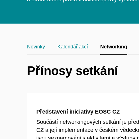
Novinky
Kalendář akcí
Networking
Přínosy setkání
Představení iniciativy EOSC CZ
Součástí networkingových setkání je před
CZ a její implementace v českém vědecké
jsou seznamováni s aktivitami a výstupy