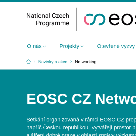
O nás
Projekty
Otevřené výzvy
Novinky a akce
Networking
EOSC CZ Netwo
Setkání organizovaná v
rámci EOSC CZ propo
napříč Českou republikou. Vytvářejí prostor 
a
šíření dobré praxe v
oblasti správy výzkum