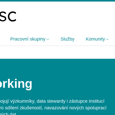
Pracovní skupiny
Služby
Komunity
rking
jují výzkumníky, data stewardy i
zástupce institucí
pro sdílení zkušeností, navazování nových spoluprací
ných dat.