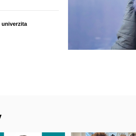
 univerzita
y