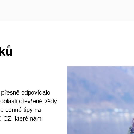
íků
e přesně odpovídalo
oblasti otevřené vědy
e cenné tipy na
SC CZ, které nám