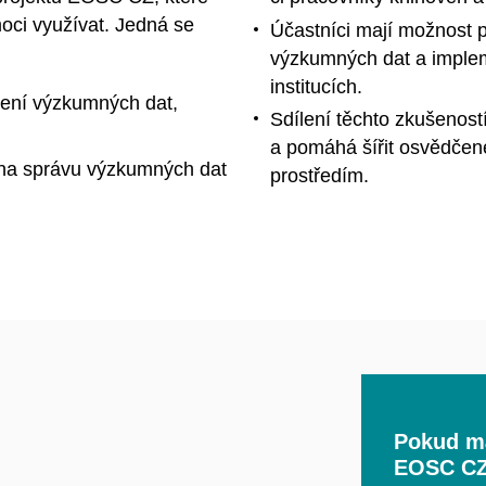
ci využívat. Jedná se
Účastníci mají možnost 
výzkumných dat a implem
institucích.
lení výzkumných dat,
Sdílení těchto zkušeností
a pomáhá šířit osvědče
á na správu výzkumných dat
prostředím.
Pokud má
EOSC CZ 