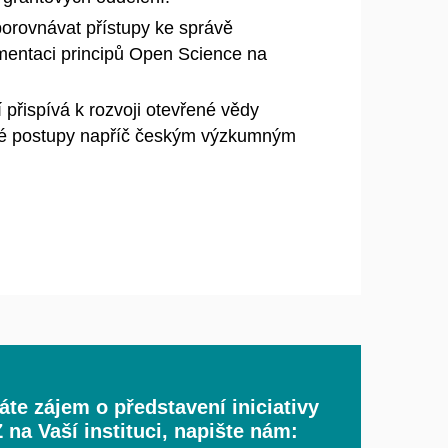
porovnávat přístupy ke správě
entaci principů Open Science na
 přispívá k rozvoji otevřené vědy
né postupy napříč českým výzkumným
te zájem o představení iniciativy
na Vaší instituci, napište nám: