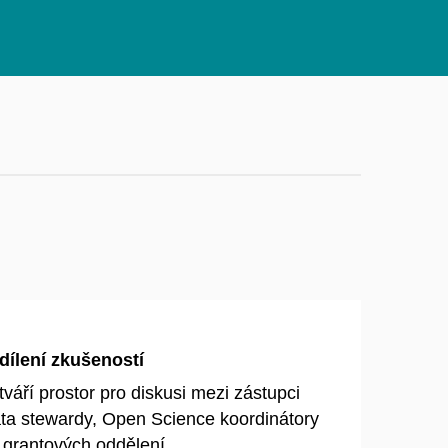
dílení zkušeností
áří prostor pro diskusi mezi zástupci
ata stewardy, Open Science koordinátory
 grantových oddělení.