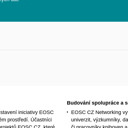
Budování spolupráce a s
stavení iniciativy EOSC
EOSC CZ Networking vytv
m prostředí. Účastníci
univerzit, výzkumníky, d
 projektů EOSC CZ, které
či pracovníky knihoven a