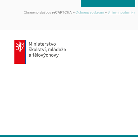
Chráněno službou
reCAPTCHA
–
Ochrana soukromí
–
Smluvní podmínky