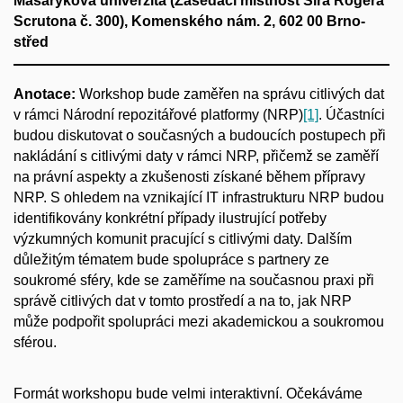
Masarykova univerzita (Zasedací místnost Sira Rogera
Scrutona č. 300), Komenského nám. 2, 602 00 Brno-
střed
Anotace:
Workshop bude zaměřen na správu citlivých dat
v rámci Národní repozitářové platformy (NRP)
[1]
. Účastníci
budou diskutovat o současných a budoucích postupech při
nakládání s citlivými daty v rámci NRP, přičemž se zaměří
na právní aspekty a zkušenosti získané během přípravy
NRP. S ohledem na vznikající IT infrastrukturu NRP budou
identifikovány konkrétní případy ilustrující potřeby
výzkumných komunit pracující s citlivými daty. Dalším
důležitým tématem bude spolupráce s partnery ze
soukromé sféry, kde se zaměříme na současnou praxi při
správě citlivých dat v tomto prostředí a na to, jak NRP
může podpořit spolupráci mezi akademickou a soukromou
sférou.
Formát workshopu bude velmi interaktivní. Očekáváme