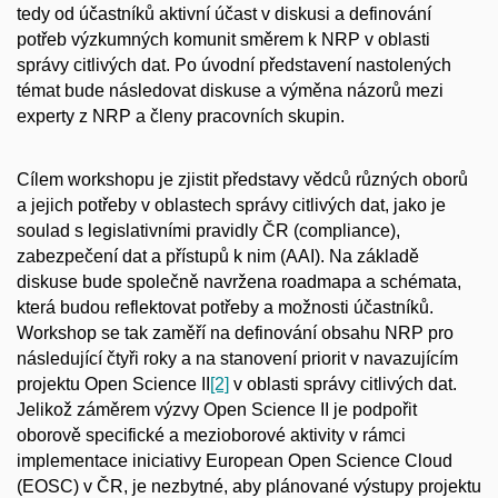
tedy od účastníků aktivní účast v diskusi a definování
potřeb výzkumných komunit směrem k NRP v oblasti
správy citlivých dat. Po úvodní představení nastolených
témat bude následovat diskuse a výměna názorů mezi
experty z NRP a členy pracovních skupin.
Cílem workshopu je zjistit představy vědců různých oborů
a jejich potřeby v oblastech správy citlivých dat, jako je
soulad s legislativními pravidly ČR (compliance),
zabezpečení dat a přístupů k nim (AAI). Na základě
diskuse bude společně navržena roadmapa a schémata,
která budou reflektovat potřeby a možnosti účastníků.
Workshop se tak zaměří na definování obsahu NRP pro
následující čtyři roky a na stanovení priorit v navazujícím
projektu Open Science II
[2]
v oblasti správy citlivých dat.
Jelikož záměrem výzvy Open Science II je podpořit
oborově specifické a mezioborové aktivity v rámci
implementace iniciativy European Open Science Cloud
(EOSC) v ČR, je nezbytné, aby plánované výstupy projektu