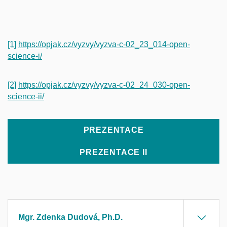
[1]
https://opjak.cz/vyzvy/vyzva-c-02_23_014-open-
science-i/
[2]
https://opjak.cz/vyzvy/vyzva-c-02_24_030-open-
science-ii/
PREZENTACE
PREZENTACE II
Mgr. Zdenka Dudová, Ph.D.