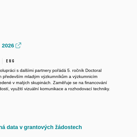
l 2026
ENG
lupráci s dalšími partnery pořádá 5. ročník Doctoral
en především mladým výzkumníkům a výzkumnicím
vedené v malých skupinách. Zaměřuje se na financování
stí, využití vizuální komunikace a rozhodovací techniky.
á data v grantových žádostech