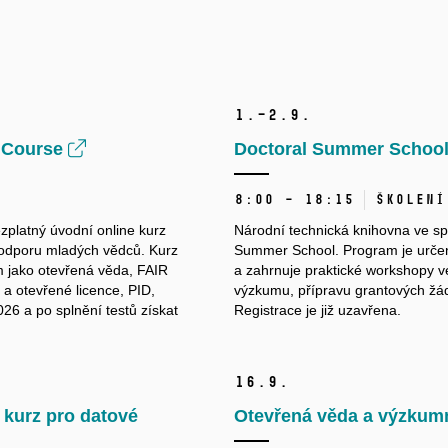
1.–2.
9.
y Course
Doctoral Summer Schoo
8:00 – 18:15
Školení
zplatný úvodní online kurz
Národní technická knihovna ve spo
odporu mladých vědců. Kurz
Summer School. Program je urč
m jako otevřená věda, FAIR
a zahrnuje praktické workshopy 
 a otevřené licence, PID,
výzkumu, přípravu grantových žádo
26 a po splnění testů získat
Registrace je již uzavřena.
16.
9.
 kurz pro datové
Otevřená věda a výzkumn