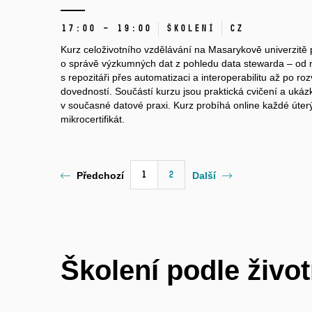
17:00 – 19:00
Školení
CZ
Kurz celoživotního vzdělávání na Masarykově univerzitě
o správě výzkumných dat z pohledu data stewarda – od 
s repozitáři přes automatizaci a interoperabilitu až po r
dovedností. Součástí kurzu jsou praktická cvičení a ukáz
v současné datové praxi. Kurz probíhá online každé úterý 
mikrocertifikát.
1
2
Předchozí
Další
Školení podle život