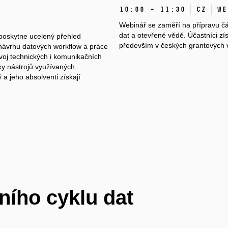
10:00 – 11:30
CZ
We
Webinář se zaměří na přípravu č
dat a otevřené vědě. Účastníci zís
 poskytne ucelený přehled
především v českých grantových 
návrhu datových workflow a práce
ozvoj technických i komunikačních
ky nástrojů využívaných
a jeho absolventi získají
ního cyklu dat