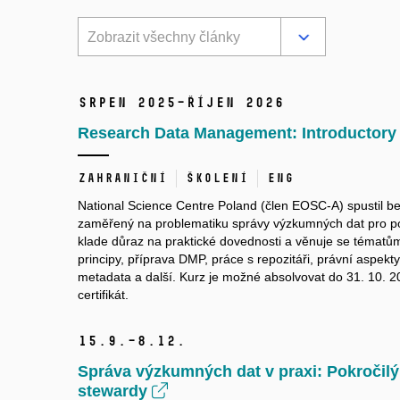
Zobrazit všechny články
srpen 2025–říjen 2026
Research Data Management: Introductor
Zahraniční
Školení
ENG
National Science Centre Poland (člen EOSC-A) spustil be
zaměřený na problematiku správy výzkumných dat pro p
klade důraz na praktické dovednosti a věnuje se tématů
principy, příprava DMP, práce s repozitáři, právní aspekty
metadata a další. Kurz je možné absolvovat do 31. 10. 20
certifikát.
15.
9.–8.
12.
Správa výzkumných dat v praxi: Pokročilý
stewardy