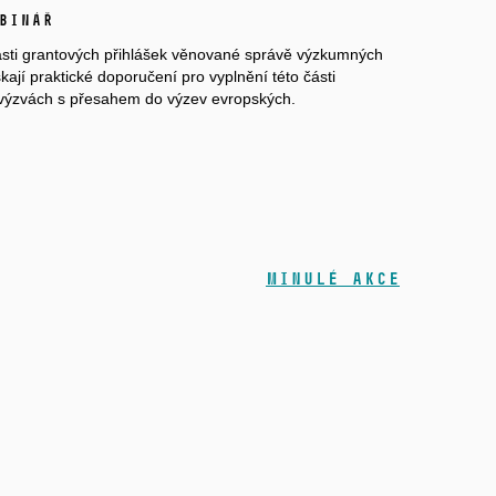
binář
ásti grantových přihlášek věnované správě výzkumných
kají praktické doporučení pro vyplnění této části
výzvách s přesahem do výzev evropských.
Minulé akce