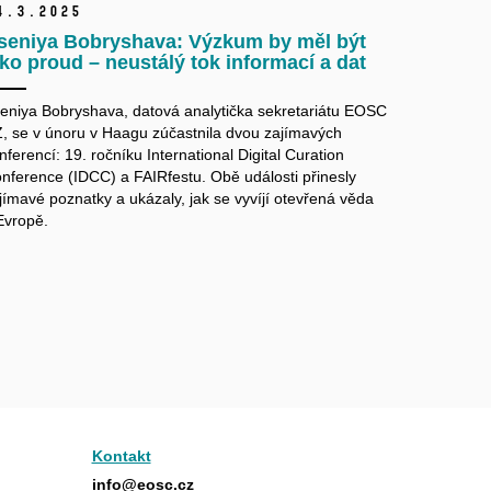
4.
3.
2025
seniya Bobryshava: Výzkum by měl být
ako proud – neustálý tok informací a dat
eniya Bobryshava, datová analytička sekretariátu EOSC
, se v
únoru v
Haagu zúčastnila dvou zajímavých
nferencí: 19. ročníku International Digital Curation
nference (IDCC) a
FAIRfestu. Obě události přinesly
jímavé poznatky a
ukázaly, jak se vyvíjí otevřená věda
Evropě.
Kontakt
info@eosc.cz