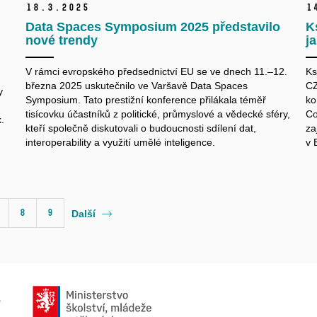
18.
3.
2025
1
Data Spaces Symposium 2025 představilo
K
nové trendy
j
V rámci evropského předsednictví EU se ve dnech 11.–12.
Ks
března 2025 uskutečnilo ve Varšavě Data Spaces
CZ
y
Symposium. Tato prestižní konference přilákala téměř
ko
tisícovku účastníků z
politické, průmyslové a
vědecké sféry,
Co
.
kteří společně diskutovali o
budoucnosti sdílení dat,
za
interoperability a
využití umělé inteligence.
v
8
9
Další