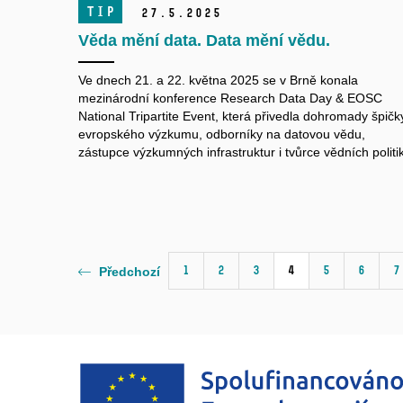
TIP
27.
5.
2025
Věda mění data. Data mění vědu.
Ve dnech 21. a 22. května 2025 se v Brně konala
mezinárodní konference Research Data Day & EOSC
National Tripartite Event, která přivedla dohromady špičk
evropského výzkumu, odborníky na datovou vědu,
zástupce výzkumných infrastruktur i tvůrce vědních politik
1
2
3
4
5
6
7
Předchozí