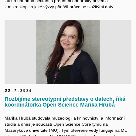
jak ho náhodná setkání s předními odborníky přivedla
k mikroskopii a jaké výzvy přináší práce se složitými daty.
22.
7.
2024
Rozbíjíme stereotypní představy o datech, říká
koordinátorka Open Science Marika Hrubá
Marika Hrubá studovala muzeologii a knihovnictví a informační
studia a dnes je součástí Open Science Core týmu na
Masarykově univerzitě (MU). Tým otevřené vědy funguje na MU