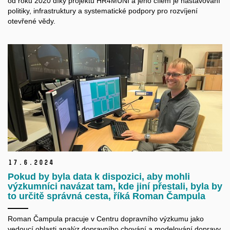
od roku 2020 díky projektu HR4MUNI a jeho cílem je nastavování
politiky, infrastruktury a systematické podpory pro rozvíjení
otevřené vědy.
17.
6.
2024
Pokud by byla data k dispozici, aby mohli
výzkumníci navázat tam, kde jiní přestali, byla by
to určitě správná cesta, říká Roman Čampula
Roman Čampula pracuje v Centru dopravního výzkumu jako
vedoucí oblasti analýz dopravního chování a modelování dopravy,