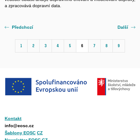
a zpracovává dopravní data.
Předchozí
Další
1
2
3
4
5
6
7
8
9
Kontakt
info@eosc.cz
Šablony EOSC
CZ
Newsletter EOSC CZ