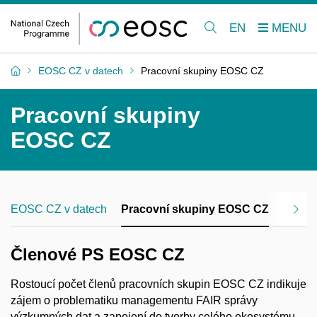
EN
EOSC CZ v datech
Pracovní skupiny EOSC CZ
Pracovní skupiny
EOSC CZ
EOSC CZ v datech
Pracovní skupiny EOSC CZ
Vzdělá
Členové PS EOSC CZ
Rostoucí počet členů pracovních skupin EOSC CZ indikuje
zájem o problematiku managementu FAIR správy
výzkumných dat a zapojení do tvorby celého ekosystému.