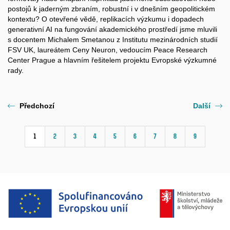
postojů k jaderným zbraním, robustní i v dnešním geopolitickém
kontextu? O otevřené vědě, replikacích výzkumu i dopadech
generativní AI na fungování akademického prostředí jsme mluvili
s docentem Michalem Smetanou z Institutu mezinárodních studií
FSV UK, laureátem Ceny Neuron, vedoucím Peace Research
Center Prague a hlavním řešitelem projektu Evropské výzkumné
rady.
Předchozí
Další
1
2
3
4
5
6
7
8
9