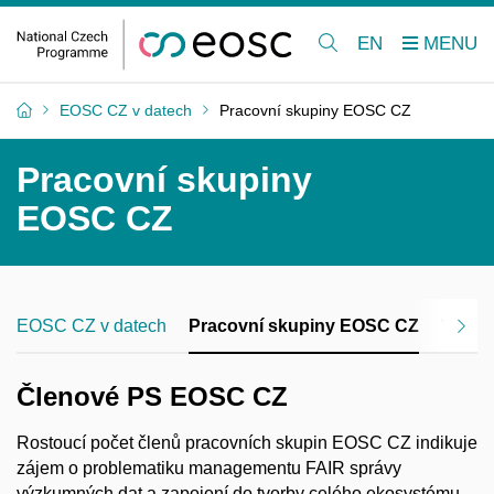
EN
EOSC CZ v datech
Pracovní skupiny EOSC CZ
Pracovní skupiny
EOSC CZ
EOSC CZ v datech
Pracovní skupiny EOSC CZ
Vzdělá
Členové PS EOSC CZ
Rostoucí počet členů pracovních skupin EOSC CZ indikuje
zájem o problematiku managementu FAIR správy
výzkumných dat a zapojení do tvorby celého ekosystému.