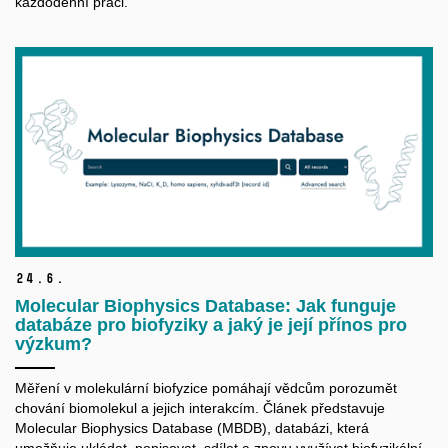
každodenní práci.
24.
6.
Molecular Biophysics Database: Jak funguje
databáze pro biofyziky a jaký je její přínos pro
výzkum?
Měření v molekulární biofyzice pomáhají vědcům porozumět
chování biomolekul a jejich interakcím. Článek představuje
Molecular Biophysics Database (MBDB), databázi, která
umožňuje ukládat, popisovat, sdílet a znovu využívat biofyzikální