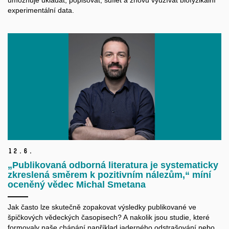
experimentální data.
12.
6.
„Publikovaná odborná literatura je systematicky
zkreslená směrem k pozitivním nálezům,“ míní
oceněný vědec Michal Smetana
Jak často lze skutečně zopakovat výsledky publikované ve
špičkových vědeckých časopisech? A nakolik jsou studie, které
formovaly naše chápání například jaderného odstrašování nebo