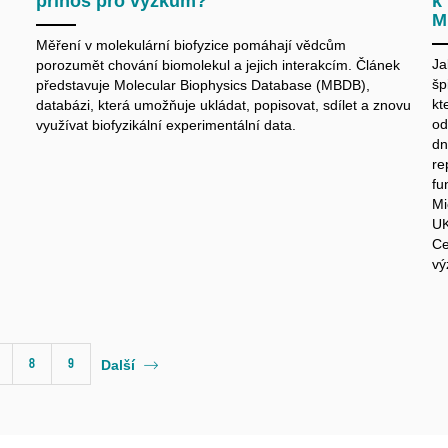
přínos pro výzkum?
k
M
Měření v molekulární biofyzice pomáhají vědcům
Ja
porozumět chování biomolekul a jejich interakcím. Článek
šp
představuje Molecular Biophysics Database (MBDB),
kt
databázi, která umožňuje ukládat, popisovat, sdílet a znovu
od
využívat biofyzikální experimentální data.
dn
re
fu
Mi
UK
Ce
vý
8
9
Další