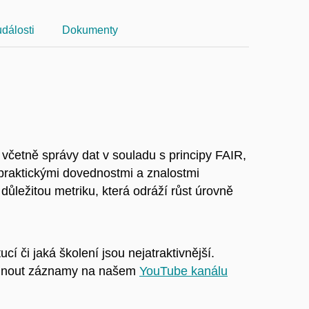
dálosti
Dokumenty
četně správy dat v souladu s principy FAIR,
a praktickými dovednostmi a znalostmi
důležitou metriku, která odráží růst úrovně
cí či jaká školení jsou nejatraktivnější.
hlédnout záznamy na našem
YouTube kanálu