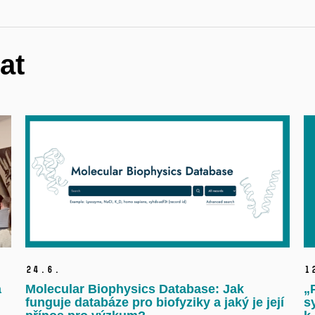
at
24.
6.
1
a
Molecular Biophysics Database: Jak
„
funguje databáze pro biofyziky a jaký je její
s