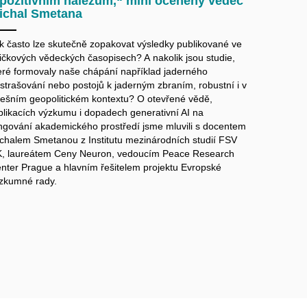
 pozitivním nálezům,“ míní oceněný vědec
ichal Smetana
k často lze skutečně zopakovat výsledky publikované ve
ičkových vědeckých časopisech? A nakolik jsou studie,
eré formovaly naše chápání například jaderného
strašování nebo postojů k jaderným zbraním, robustní i v
ešním geopolitickém kontextu? O otevřené vědě,
plikacích výzkumu i dopadech generativní AI na
ngování akademického prostředí jsme mluvili s docentem
chalem Smetanou z Institutu mezinárodních studií FSV
, laureátem Ceny Neuron, vedoucím Peace Research
nter Prague a hlavním řešitelem projektu Evropské
zkumné rady.