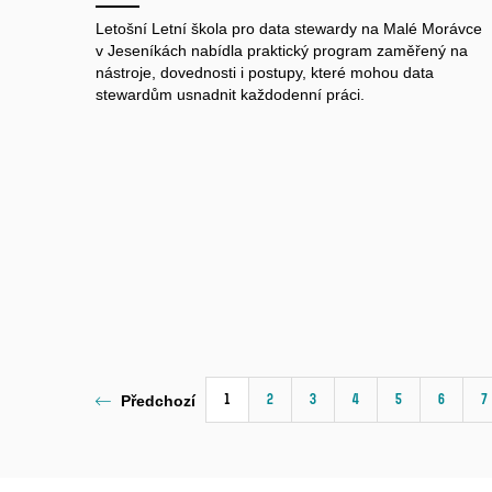
Letošní Letní škola pro data
stewardy
na Malé Morávce
v Jeseníkách nabídla praktický program zaměřený na
nástroje, dovednosti i postupy, které mohou data
stewardům
usnadnit každodenní práci.
1
2
3
4
5
6
7
Předchozí