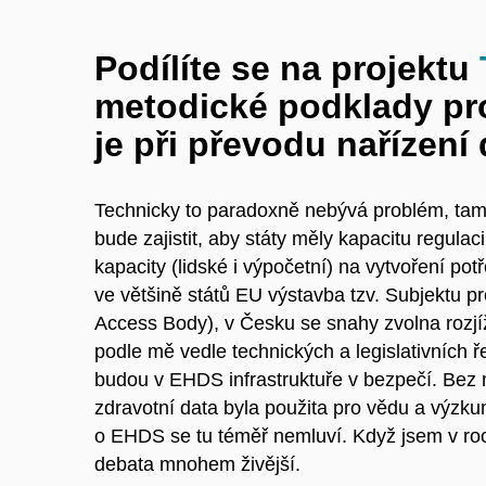
Podílíte se na projektu
metodické podklady pr
je při převodu nařízení
Technicky to paradoxně nebývá problém, tam j
bude zajistit, aby státy měly kapacitu regulac
kapacity (lidské i výpočetní) na vytvoření po
ve většině států EU výstavba tzv. Subjektu p
Access Body), v Česku se snahy zvolna rozjíždí
podle mě vedle technických a legislativních ře
budou v EHDS infrastruktuře v bezpečí. Bez ní
zdravotní data byla použita pro vědu a výzk
o EHDS se tu téměř nemluví. Když jsem v roc
debata mnohem živější.