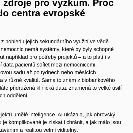
 zdroje pro výzkum. Proč
 do centra evropské
z pohledu jejich sekundárního využití ve vědě
 nemocnic nemá systémy, které by byly schopné
 například pro potřeby projektů – a to platí i v
í data pacientů sdílet mezi nemocnicemi.
ovou sadu až po týdnech nebo měsících
 a v různé kvalitě. Sama to znám z biobankového
áte přidružená klinická data, znamená to velké úsilí
ých oddělení.
jektů umělé inteligence. AI ukázala, jak obrovský
k je komplikované je získat i chránit, a jak málo jsou
áváním a realitou velmi viditelný.