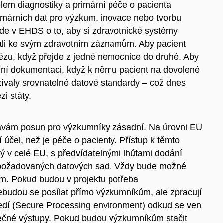
elem diagnostiky a primární péče o pacienta
primárních dat pro výzkum, inovace nebo tvorbu
t jde v EHDS o to, aby si zdravotnické systémy
ali ke svým zdravotním záznamům. Aby pacient
zu, když přejde z jedné nemocnice do druhé. Aby
ladní dokumentaci, když k němu pacient na dovolené
žívaly srovnatelné datové standardy – což dnes
i státy.
kávám posun pro výzkumníky zásadní. Na úrovni EU
 účel, než je péče o pacienty. Přístup k těmto
 v celé EU, s předvídatelnými lhůtami dodání
 požadovaných datových sad. Vždy bude možné
lem. Pokud budou v projektu potřeba
ebudou se posílat přímo výzkumníkům, ale zpracují
edí (Secure Processing environment) odkud se ven
ečné výstupy. Pokud budou výzkumníkům stačit