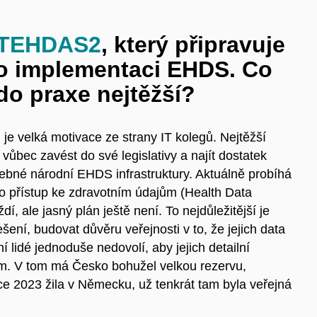
TEHDAS2
, který připravuje
o implementaci EHDS. Co
 do praxe nejtěžší?
e velká motivace ze strany IT kolegů. Nejtěžší
i vůbec zavést do své legislativy a najít dostatek
třebné národní EHDS infrastruktury. Aktuálně probíhá
ro přístup ke zdravotním údajům (Health Data
, ale jasný plán ještě není. To nejdůležitější je
šení, budovat důvěru veřejnosti v to, že jejich data
 lidé jednoduše nedovolí, aby jejich detailní
um. V tom má Česko bohužel velkou rezervu,
e 2023 žila v Německu, už tenkrát tam byla veřejná