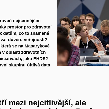
zároveň nejcennějším
ský prostor pro zdravotní
k datům, co to znamená
ovat důvěru veřejnosti?
 která se na Masarykově
 v oblasti zdravotních
niciativách, jako EHDS2
ní skupinu Citlivá data
í mezi nejcitlivější, ale