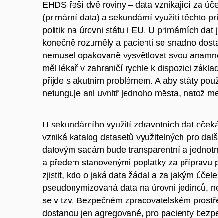
EHDS řeší dvě roviny – data vznikající za úč
(primární data) a sekundární využití těchto 
politik na úrovni státu i EU. U primárních da
konečně rozuměly a pacienti se snadno dost
nemusel opakovaně vysvětlovat svou anamné
měl lékař v zahraničí rychle k dispozici zák
přijde s akutním problémem. A aby státy pou
nefunguje ani uvnitř jednoho města, natož mez
U sekundárního využití zdravotních dat oče
vzniká katalog datasetů využitelných pro další
datovým sadám bude transparentní a jednotný
a předem stanovenými poplatky za přípravu
zjistit, kdo o jaká data žádal a za jakým úče
pseudonymizovaná data na úrovni jedinců, n
se v tzv. Bezpečném zpracovatelském prostř
dostanou jen agregované, pro pacienty bezp