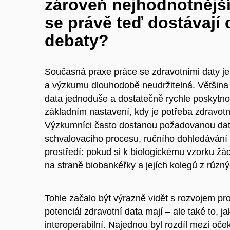
zároveň nejhodnotnější
se právě teď dostávají
debaty?
Současná praxe práce se zdravotními daty je 
a výzkumu dlouhodobě neudržitelná. Většina
data jednoduše a dostatečně rychle poskytnout
základním nastavení, kdy je potřeba zdravotn
Výzkumníci často dostanou požadovanou dat
schvalovacího procesu, ručního dohledávání
prostředí: pokud si k biologickému vzorku žád
na straně biobankéřky a jejích kolegů z různ
Tohle začalo být výrazně vidět s rozvojem pro
potenciál zdravotní data mají – ale také to, ja
interoperabilní. Najednou byl rozdíl mezi oček