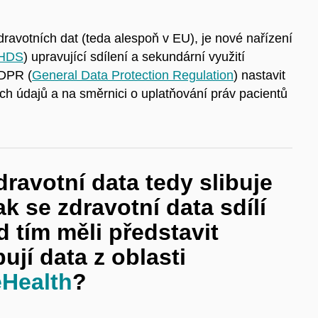
ravotních dat (teda alespoň v EU), je nové nařízení
HDS
) upravující sdílení a sekundární využití
GDPR (
General Data Protection Regulation
) nastavit
ích údajů a na směrnici o uplatňování práv pacientů
ravotní data tedy slibuje
k se zdravotní data sdílí
d tím měli představit
ují data z oblasti
eHealth
?