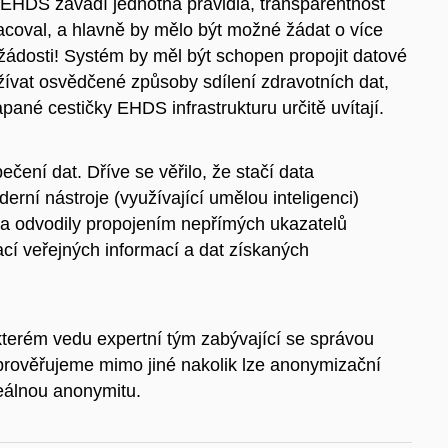
. EHDS zavádí jednotná pravidla, transparentnost
acoval, a hlavně by mělo být možné žádat o více
žádosti! Systém by měl být schopen propojit datové
žívat osvědčené způsoby sdílení zdravotních dat,
apané cestičky EHDS infrastrukturu určitě uvítají.
ení dat. Dříve se věřilo, že stačí data
rní nástroje (využívající umělou inteligenci)
ěka odvodily propojením nepřímých ukazatelů
cí veřejných informací a dat získaných
kterém vedu expertní tým zabývající se správou
, prověřujeme mimo jiné nakolik lze anonymizační
reálnou anonymitu.