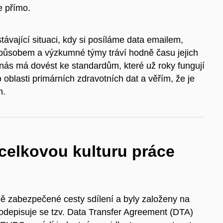
e přímo.
távající situaci, kdy si posíláme data emailem,
způsobem a výzkumné týmy tráví hodně času jejich
s má dovést ke standardům, které už roky fungují
oblasti primárních zdravotních dat a věřím, že je
h.
celkovou kulturu práce
ě zabezpečené cesty sdílení a byly založeny na
odepisuje se tzv. Data Transfer Agreement (DTA)