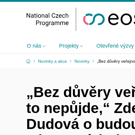
O nás
Projekty
Otevřené výzvy
Novinky a akce
Novinky
„Bez důvěry veřejno
„Bez důvěry veř
to nepůjde,“ Z
Dudová o budo