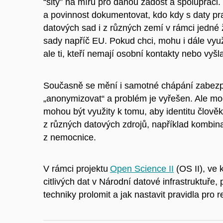
“šitý” na míru pro danou žádost a spolupráci
a povinnost dokumentovat, kdo kdy s daty pr
datových sad i z různých zemí v rámci jedné 
sady napříč EU. Pokud chci, mohu i dále vyu
ale ti, kteří nemají osobní kontakty nebo vyšl
Současně se mění i samotné chápání zabezpeč
„anonymizovat“ a problém je vyřešen. Ale mode
mohou být využity k tomu, aby identitu člov
z různých datových zdrojů, například kombina
z nemocnice.
V rámci projektu
Open Science II
(OS II), ve 
citlivých dat v Národní datové infrastruktuře
techniky prolomit a jak nastavit pravidla pro 