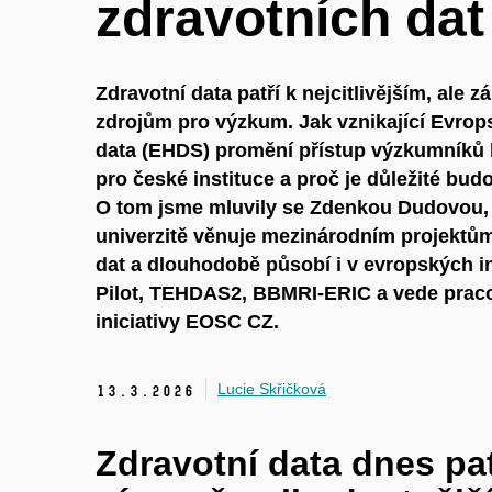
zdravotních dat
Zdravotní data patří k nejcitlivějším, ale 
zdrojům pro výzkum. Jak vznikající Evrop
data (EHDS) promění přístup výzkumníků 
pro české instituce a proč je důležité bud
O tom jsme mluvily se Zdenkou Dudovou,
univerzitě věnuje mezinárodním projektům
dat a dlouhodobě působí i v evropských i
Pilot, TEHDAS2, BBMRI-ERIC a vede pracov
iniciativy EOSC CZ.
Lucie Skřičková
13.
3.
2026
Zdravotní data dnes patř