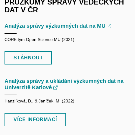
PRŮZKUMY SPRÁVY VĚDECKÝCH
DAT V ČR
Analýza správy výzkumných dat na MU
CORE tým Open Science MU (2021)
STÁHNOUT
Analýza správy a ukládání výzkumných dat na
Univerzitě Karlově
Hanzlíková, D., & Janíček, M. (2022)
VÍCE INFORMACÍ