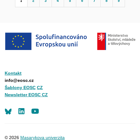
1
2
3
4
5
6
7
8
9
Kontakt
info@eosc.cz
Šablony EOSC
CZ
Newsletter EOSC CZ
LinkedIn
Youtube
© 2026
Masarykova univerzita