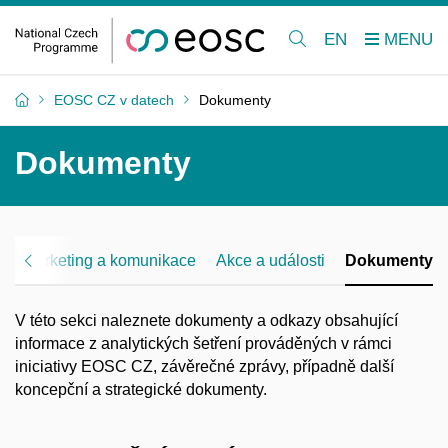
EN
EOSC CZ v datech
Dokumenty
Dokumenty
í
Marketing a komunikace
Akce a události
Dokumenty
V této sekci naleznete dokumenty a odkazy obsahující
informace z analytických šetření prováděných v rámci
iniciativy EOSC CZ, závěrečné zprávy, případně další
koncepční a strategické dokumenty.