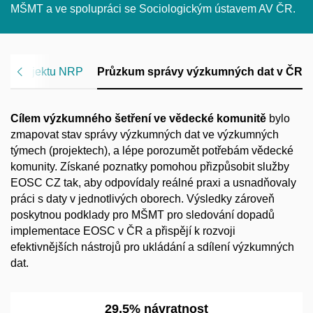
MŠMT a ve spolupráci se Sociologickým ústavem AV ČR.
e o projektu NRP
Průzkum správy výzkumných dat v ČR
Cílem výzkumného šetření ve vědecké komunitě
bylo
zmapovat stav správy výzkumných dat ve výzkumných
týmech (projektech), a lépe porozumět potřebám vědecké
komunity. Získané poznatky pomohou přizpůsobit služby
EOSC CZ tak, aby odpovídaly reálné praxi a usnadňovaly
práci s daty v jednotlivých oborech. Výsledky zároveň
poskytnou podklady pro MŠMT pro sledování dopadů
implementace EOSC v ČR a přispějí k rozvoji
efektivnějších nástrojů pro ukládání a sdílení výzkumných
dat.
29,5
% návratnost