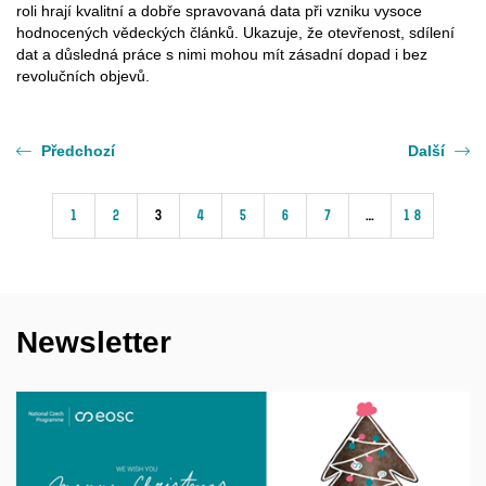
roli hrají kvalitní a dobře spravovaná data při vzniku vysoce
hodnocených vědeckých článků. Ukazuje, že otevřenost, sdílení
dat a důsledná práce s nimi mohou mít zásadní dopad i bez
revolučních objevů.
Předchozí
Další
1
2
3
4
5
6
7
…
18
Newsletter