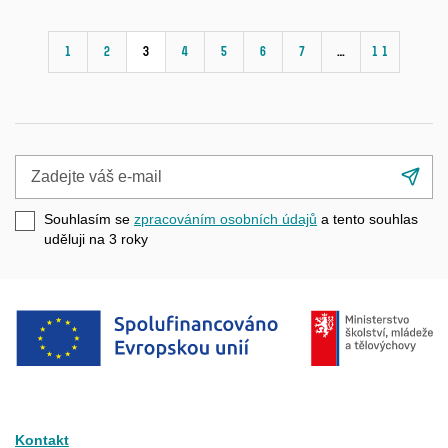
1
2
3
4
5
6
7
…
11
Zadejte
Při
váš
se
e-
Souhlasím se
zpracováním osobních údajů
a tento souhlas
mail
uděluji na 3
roky
Kontakt