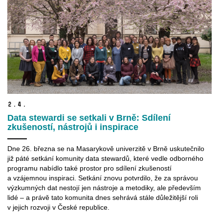
2.
4.
Data stewardi se setkali v Brně: Sdílení
zkušeností, nástrojů i inspirace
Dne 26. března se na Masarykově univerzitě v
Brně uskutečnilo
již páté setkání komunity data stewardů, které vedle odborného
programu nabídlo také prostor pro sdílení zkušeností
a
vzájemnou inspiraci. Setkání znovu potvrdilo, že za správou
výzkumných dat nestojí jen nástroje a
metodiky, ale především
lidé – a
právě tato komunita dnes sehrává stále důležitější roli
v
jejich rozvoji v
České republice.