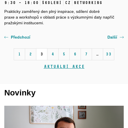
9:30 – 18:00
Školení
CZ
Networking
Prakticky zaměřený den plný inspirace
,
sdílení dobré
praxe
a
workshopů
v oblasti práce s výzkumnými daty
napříč
pražskými institucemi
.
Předchozí
Další
1
2
3
4
5
6
7
…
33
Aktuální akce
Novinky