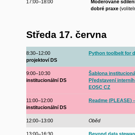
17:00–18:00
Moderované sdílení
dobré praxe
(volite
Středa 17. června
8:30–12:00
Python toolbelt for 
projektoví DS
9:00–10:30
Šablona institucioná
institucionální DS
Představení interníh
EOSC CZ
11:00–12:00
Readme (PLEASE) – 
institucionální DS
12:00–13:00
Oběd
13:00–16:30
Beyond data stewards