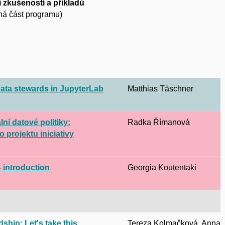
 zkušeností a příkladů
lná část programu)
data stewards in JupyterLab
Matthias Täschner
lní datové politiky:
Radka Římanová
o projektu iniciativy
introduction
Georgia Koutentaki
hip: Let's take this
Tereza Kolmačková, Anna