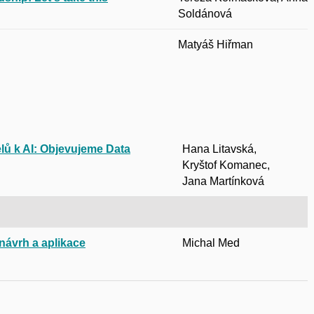
Soldánová
Matyáš Hiřman
lů k AI: Objevujeme Data
Hana Litavská
,
Kryštof Komanec,
Jana Martínková
 návrh a aplikace
Michal Med