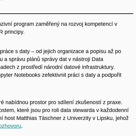
tenzivní program zaměřený na rozvoj kompetencí v
R principy.
áce s daty – od jejich organizace a popisu až po
bu a správu plánů správy dat v nástroji Data
adech z prostředí národní datové infrastruktury.
yter Notebooks zefektivnit práci s daty a podpořit
é nabídnou prostor pro sdílení zkušeností z praxe.
tem, které jsou pro roli data stewarda v každodenní
í host Matthias Täschner z Univerzity v Lipsku
, jehož
ozhovoru
.