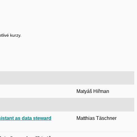
livé kurzy.
Matyáš Hiřman
istant as data steward
Matthias Täschner