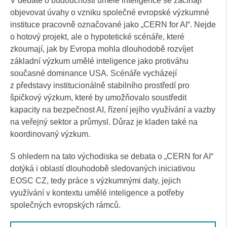
V debatě o budoucnosti umělé inteligence se začínají
objevovat úvahy o vzniku společné evropské výzkumné
instituce pracovně označované jako „CERN for AI“. Nejde
o hotový projekt, ale o hypotetické scénáře, které
zkoumají, jak by Evropa mohla dlouhodobě rozvíjet
základní výzkum umělé inteligence jako protiváhu
současné dominance USA. Scénáře vycházejí
z představy institucionálně stabilního prostředí pro
špičkový výzkum, které by umožňovalo soustředit
kapacity na bezpečnost AI, řízení jejího využívání a vazby
na veřejný sektor a průmysl. Důraz je kladen také na
koordinovaný výzkum.
S ohledem na tato východiska se debata o „CERN for AI“
dotýká i oblastí dlouhodobě sledovaných iniciativou
EOSC CZ, tedy práce s výzkumnými daty, jejich
využívání v kontextu umělé inteligence a potřeby
společných evropských rámců.