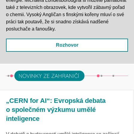
energie. Michaela
Londesborougha
si můžete pamatovat
také z televizních obrazovek, kde vytvořil zábavný pořad
o chemii. Vysoký Angličan s finskými kořeny mluví o své
práci tak poutavě, že si snadno získává nadšené
posluchače a fanoušky
.
Rozhovor
„CERN for AI“: Evropská debata
o společném výzkumu umělé
inteligence