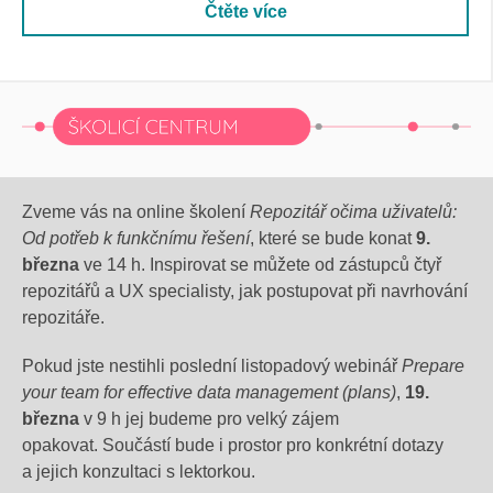
Čtěte více
Zveme vás na online školení
Repozitář očima uživatelů:
Od potřeb k funkčnímu řešení
, které se bude konat
9.
března
ve 14 h. Inspirovat se můžete od zástupců čtyř
repozitářů a UX specialisty, jak postupovat při navrhování
repozitáře.
Pokud jste nestihli
poslední l
istopadový
webinář
Prepare
your team for effective data management (plans)
,
19.
března
v 9 h jej budeme pro velký zájem
opakovat.
Součástí bude i prostor pro konkrétní dotazy
a jejich konzulta
ci s l
ektorkou.