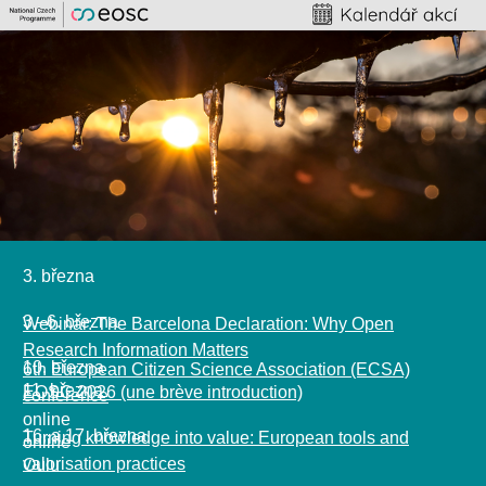
3. března
3.–6. března
Webinar: The Barcelona Declaration: Why Open
Research Information Matters
10. března
6th European Citizen Science Association (ECSA)
11. března
EOSC 2026 (une brève introduction​)
conference
online
16. a 17. března
Turning knowledge into value: European tools and
online
valorisation practices
Oulu