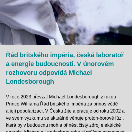
Řád britského impéria, česká laboratoř
a energie budoucnosti. V únorovém
rozhovoru odpovídá Michael
Londesborough
V roce 2023 převzal Michael
Londesborough
z ru
kou
Prince Wi
lli
ama Řá
d britského impéri
a za přínos
vědě
a její popularizaci. V
Česku
žije a pracuje od roku 2002
a
ve svém výzkumu se aktuálně věnuje proton-borové fúzi,
která by v budo
ucnu m
ohla
přinést čistý zdroj elektrické