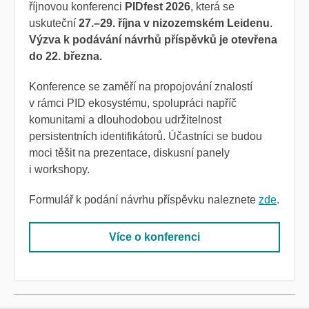
říjnovou konferenci
PIDfest 2026
, která se
uskuteční
27.–29. října v nizozemském Leidenu
.
Výzva k podávání návrhů příspěvků je otevřena
do 22. března.
Konference se zaměří na propojování znalostí
v rámci PID ekosystému, spolupráci napříč
komunitami a dlouhodobou udržitelnost
persistentních identifikátorů
. Účastníci se budou
moci těšit na prezentace, diskusní panely
i workshopy.
Formulář k podání
návrhu příspěvku naleznete
zde
.
Více o konferenci