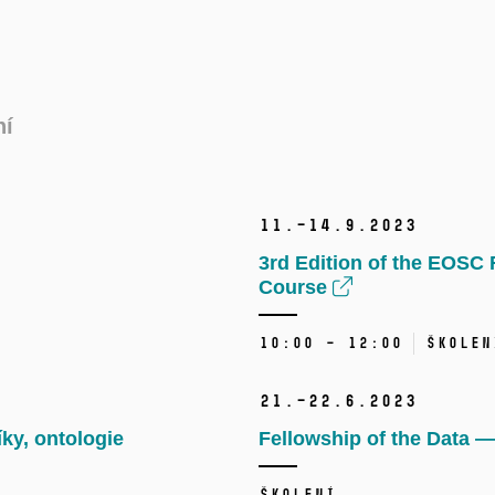
ní
11.–14.
9.
2023
3rd Edition of the EOSC 
Course
10:00 – 12:00
Školen
21.–22.
6.
2023
íky, ontologie
Fellowship of the Data 
Školení