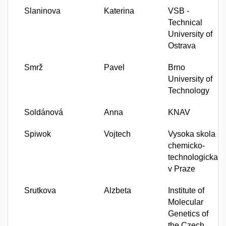
Slaninova
Katerina
VSB -
Technical
University of
Ostrava
Smrž
Pavel
Brno
University of
Technology
Soldánová
Anna
KNAV
Spiwok
Vojtech
Vysoka skola
chemicko-
technologicka
v Praze
Srutkova
Alzbeta
Institute of
Molecular
Genetics of
the Czech