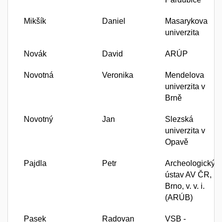
Mikšík
Daniel
Masarykova
univerzita
Novák
David
ARÚP
Novotná
Veronika
Mendelova
univerzita v
Brně
Novotný
Jan
Slezská
univerzita v
Opavě
Pajdla
Petr
Archeologický
ústav AV ČR,
Brno, v. v. i.
(ARÚB)
Pasek
Radovan
VSB -