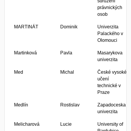
sdružení
právnických
osob
MARTINÁT
Dominik
Univerzita
Palackého v
Olomouci
Martinková
Pavla
Masarykova
univerzita
Med
Michal
České vysoké
učení
technické v
Praze
Medlín
Rostislav
Zapadoceska
univerzita
Melicharová
Lucie
University of
Pardubice