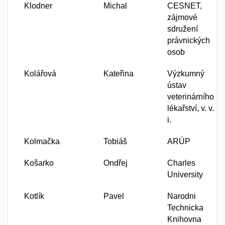
Klodner
Michal
CESNET,
zájmové
sdružení
právnických
osob
Kolářová
Kateřina
Výzkumný
ústav
veterinárního
lékařství, v. v.
i.
Kolmačka
Tobiáš
ARÚP
Košarko
Ondřej
Charles
University
Kotlík
Pavel
Narodni
Technicka
Knihovna