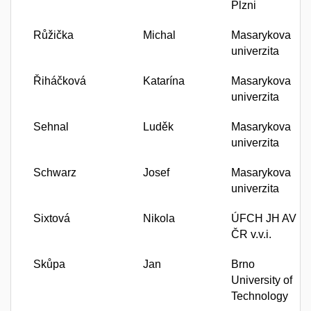
Plzni
Růžička
Michal
Masarykova
univerzita
Řiháčková
Katarína
Masarykova
univerzita
Sehnal
Luděk
Masarykova
univerzita
Schwarz
Josef
Masarykova
univerzita
Sixtová
Nikola
ÚFCH JH AV
ČR v.v.i.
Skůpa
Jan
Brno
University of
Technology