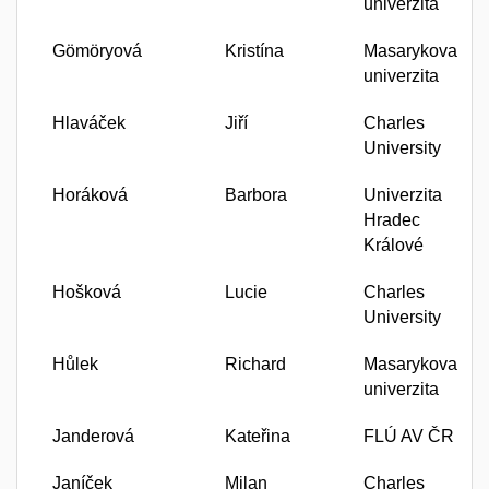
univerzita
Gömöryová
Kristína
Masarykova
univerzita
Hlaváček
Jiří
Charles
University
Horáková
Barbora
Univerzita
Hradec
Králové
Hošková
Lucie
Charles
University
Hůlek
Richard
Masarykova
univerzita
Janderová
Kateřina
FLÚ AV ČR
Janíček
Milan
Charles