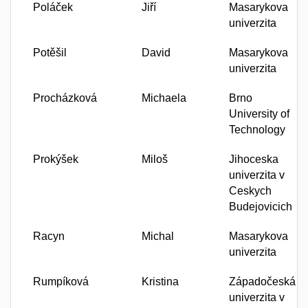
Poláček
Jiří
Masarykova
univerzita
Potěšil
David
Masarykova
univerzita
Procházková
Michaela
Brno
University of
Technology
Prokýšek
Miloš
Jihoceska
univerzita v
Ceskych
Budejovicich
Racyn
Michal
Masarykova
univerzita
Rumpíková
Kristina
Západočeská
univerzita v