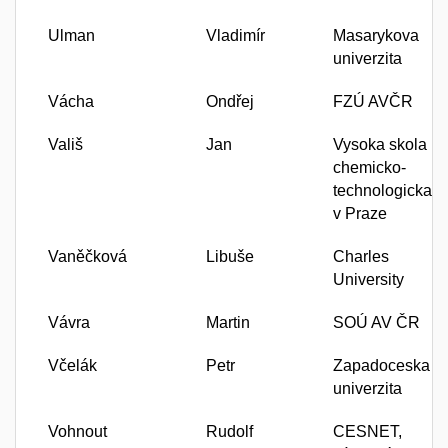
Ulman
Vladimír
Masarykova
univerzita
Vácha
Ondřej
FZÚ AVČR
Vališ
Jan
Vysoka skola
chemicko-
technologicka
v Praze
Vaněčková
Libuše
Charles
University
Vávra
Martin
SOÚ AV ČR
Včelák
Petr
Zapadoceska
univerzita
Vohnout
Rudolf
CESNET,