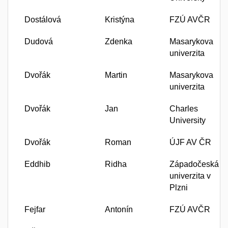
Dostálová
Kristýna
FZÚ AVČR
Dudová
Zdenka
Masarykova
univerzita
Dvořák
Martin
Masarykova
univerzita
Dvořák
Jan
Charles
University
Dvořák
Roman
ÚJF AV ČR
Eddhib
Ridha
Západočeská
univerzita v
Plzni
Fejfar
Antonín
FZÚ AVČR