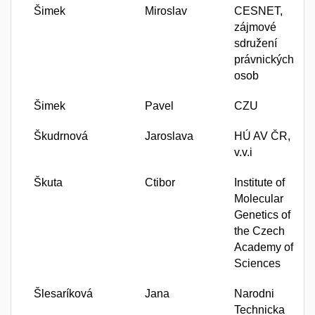
Šimek
Miroslav
CESNET,
zájmové
sdružení
právnických
osob
Šimek
Pavel
CZU
Škudrnová
Jaroslava
HÚ AV ČR,
v.v.i
Škuta
Ctibor
Institute of
Molecular
Genetics of
the Czech
Academy of
Sciences
Šlesaríková
Jana
Narodni
Technicka