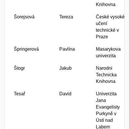
Knihovna
Šorejsová
Tereza
České vysoké
učení
technické v
Praze
Špringerová
Pavlína
Masarykova
univerzita
Štogr
Jakub
Narodni
Technicka
Knihovna
Tesař
David
Univerzita
Jana
Evangelisty
Purkyně v
Ústí nad
Labem