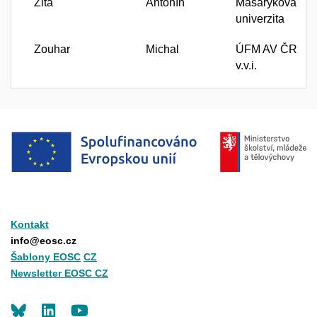
Zita
Antonín
Masarykova
univerzita
Zouhar
Michal
ÚFM AV ČR
v.v.i.
Kontakt
info@eosc.cz
Šablony EOSC
CZ
Newsletter EOSC CZ
LinkedIn
Youtube