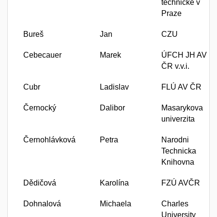
technické v
Praze
Bureš
Jan
CZU
Cebecauer
Marek
ÚFCH JH AV
ČR v.v.i.
Cubr
Ladislav
FLÚ AV ČR
Černocký
Dalibor
Masarykova
univerzita
Černohlávková
Petra
Narodni
Technicka
Knihovna
Dědičová
Karolína
FZÚ AVČR
Dohnalová
Michaela
Charles
University