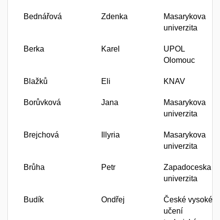
Bednářová
Zdenka
Masarykova
univerzita
Berka
Karel
UPOL
Olomouc
Blažků
Eli
KNAV
Borůvková
Jana
Masarykova
univerzita
Brejchová
Illyria
Masarykova
univerzita
Brůha
Petr
Zapadoceska
univerzita
Budík
Ondřej
České vysoké
učení