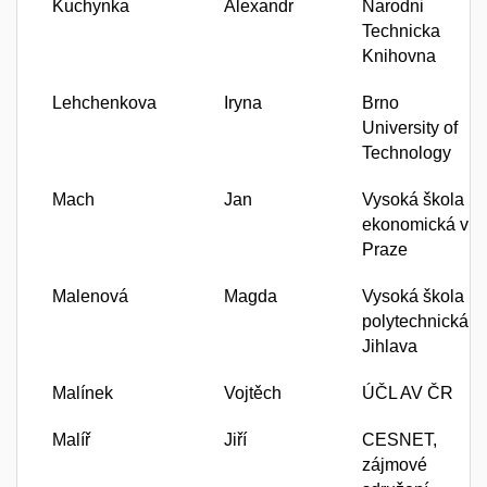
Kuchynka
Alexandr
Narodni
Technicka
Knihovna
Lehchenkova
Iryna
Brno
University of
Technology
Mach
Jan
Vysoká škola
ekonomická v
Praze
Malenová
Magda
Vysoká škola
polytechnická
Jihlava
Malínek
Vojtěch
ÚČL AV ČR
Malíř
Jiří
CESNET,
zájmové