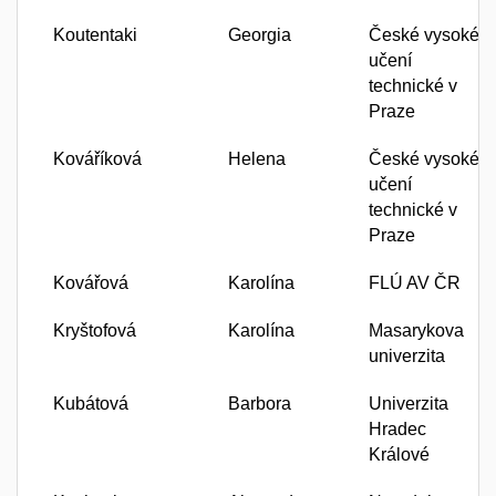
Koutentaki
Georgia
České vysoké
učení
technické v
Praze
Kováříková
Helena
České vysoké
učení
technické v
Praze
Kovářová
Karolína
FLÚ AV ČR
Kryštofová
Karolína
Masarykova
univerzita
Kubátová
Barbora
Univerzita
Hradec
Králové