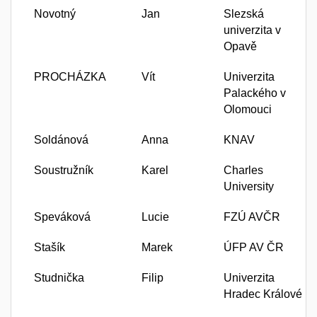
Novotný
Jan
Slezská
univerzita v
Opavě
PROCHÁZKA
Vít
Univerzita
Palackého v
Olomouci
Soldánová
Anna
KNAV
Soustružník
Karel
Charles
University
Speváková
Lucie
FZÚ AVČR
Stašík
Marek
ÚFP AV ČR
Studnička
Filip
Univerzita
Hradec Králové