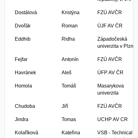
Dostálová
Kristýna
FZÚ AVČR
Dvořák
Roman
ÚJF AV ČR
Eddhib
Ridha
Západočeská
univerzita v Plzni
Fejfar
Antonín
FZÚ AVČR
Havránek
Aleš
ÚFP AV ČR
Homola
Tomáš
Masarykova
univerzita
Chudoba
Jiří
FZÚ AVČR
Jindra
Tomas
UCHP AV CR
Kolaříková
Kateřina
VSB - Technical