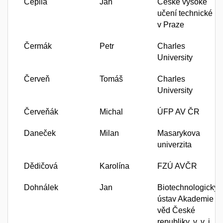
Čepila
Jan
České vysoké
učení technické
v Praze
Čermák
Petr
Charles
University
Červeň
Tomáš
Charles
University
Červeňák
Michal
ÚFP AV ČR
Daneček
Milan
Masarykova
univerzita
Dědičová
Karolína
FZÚ AVČR
Dohnálek
Jan
Biotechnologický
ústav Akademie
věd České
republiky, v. v. i.