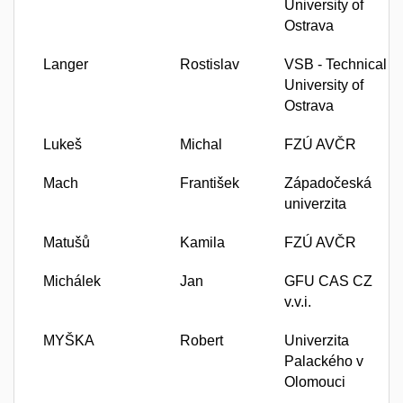
University of
Ostrava
Langer
Rostislav
VSB - Technical
University of
Ostrava
Lukeš
Michal
FZÚ AVČR
Mach
František
Západočeská
univerzita
Matušů
Kamila
FZÚ AVČR
Michálek
Jan
GFU CAS CZ
v.v.i.
MYŠKA
Robert
Univerzita
Palackého v
Olomouci