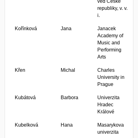
věd České
republiky, v. v.
i.
Kořínková
Jana
Janacek
Academy of
Music and
Performing
Arts
Křen
Michal
Charles
University in
Prague
Kubátová
Barbora
Univerzita
Hradec
Králové
Kubelková
Hana
Masarykova
univerzita