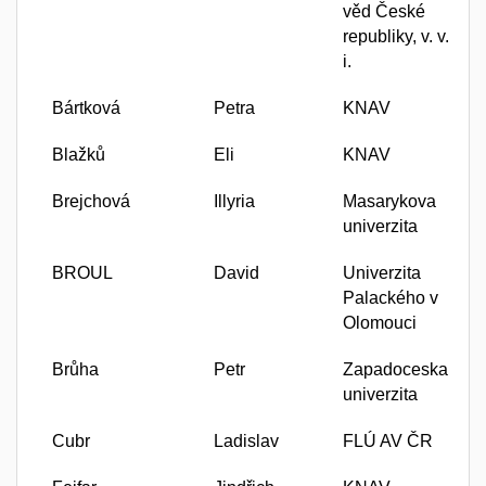
věd České
republiky, v. v.
i.
Bártková
Petra
KNAV
Blažků
Eli
KNAV
Brejchová
Illyria
Masarykova
univerzita
BROUL
David
Univerzita
Palackého v
Olomouci
Brůha
Petr
Zapadoceska
univerzita
Cubr
Ladislav
FLÚ AV ČR