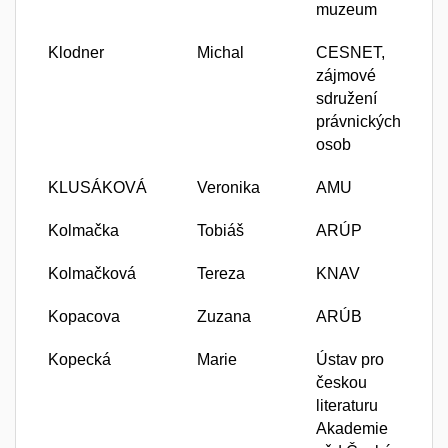
muzeum
Klodner
Michal
CESNET,
zájmové
sdružení
právnických
osob
KLUSÁKOVÁ
Veronika
AMU
Kolmačka
Tobiáš
ARÚP
Kolmačková
Tereza
KNAV
Kopacova
Zuzana
ARÚB
Kopecká
Marie
Ústav pro
českou
literaturu
Akademie