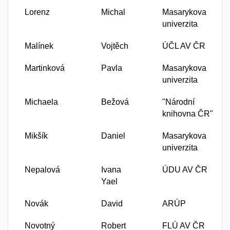
Lorenz
Michal
Masarykova
univerzita
Malínek
Vojtěch
ÚČL AV ČR
Martinková
Pavla
Masarykova
univerzita
Michaela
Bežová
"Národní
knihovna ČR"
Mikšík
Daniel
Masarykova
univerzita
Nepalová
Ivana
ÚDU AV ČR
Yael
Novák
David
ARÚP
Novotný
Robert
FLÚ AV ČR