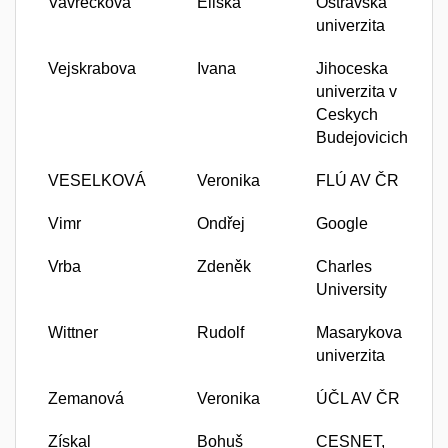
Vavrečková
Eliška
Ostravská
univerzita
Vejskrabova
Ivana
Jihoceska
univerzita v
Ceskych
Budejovicich
VESELKOVÁ
Veronika
FLÚ AV ČR
Vimr
Ondřej
Google
Vrba
Zdeněk
Charles
University
Wittner
Rudolf
Masarykova
univerzita
Zemanová
Veronika
ÚČL AV ČR
Získal
Bohuš
CESNET,