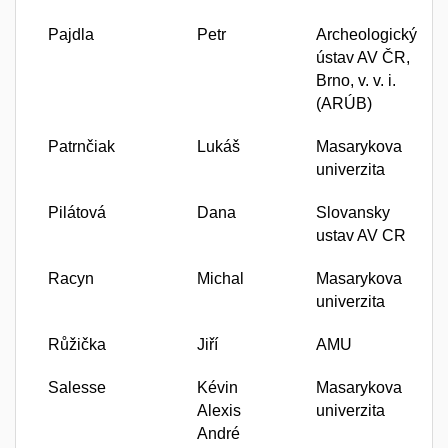
Pajdla
Petr
Archeologický
ústav AV ČR,
Brno, v. v. i.
(ARÚB)
Patrnčiak
Lukáš
Masarykova
univerzita
Pilátová
Dana
Slovansky
ustav AV CR
Racyn
Michal
Masarykova
univerzita
Růžička
Jiří
AMU
Salesse
Kévin
Masarykova
Alexis
univerzita
André