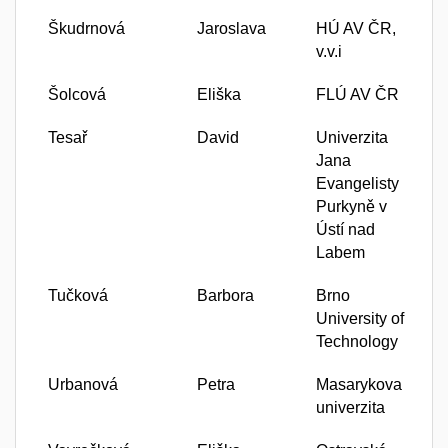
Škudrnová
Jaroslava
HÚ AV ČR,
v.v.i
Šolcová
Eliška
FLÚ AV ČR
Tesař
David
Univerzita
Jana
Evangelisty
Purkyně v
Ústí nad
Labem
Tučková
Barbora
Brno
University of
Technology
Urbanová
Petra
Masarykova
univerzita