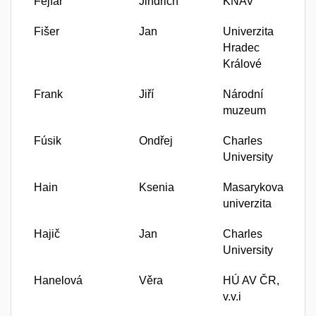
Fejfar
Jindřich
KNAV
Fišer
Jan
Univerzita
Hradec
Králové
Frank
Jiří
Národní
muzeum
Fúsik
Ondřej
Charles
University
Hain
Ksenia
Masarykova
univerzita
Hajič
Jan
Charles
University
Hanelová
Věra
HÚ AV ČR,
v.v.i