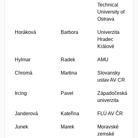
Technical
University of
Ostrava
Horáková
Barbora
Univerzita
Hradec
Králové
Hylmar
Radek
AMU
Chromá
Martina
Slovansky
ustav AV CR
Ircing
Pavel
Západočeská
univerzita
Janderová
Kateřina
FLÚ AV ČR
Junek
Marek
Moravské
zemské