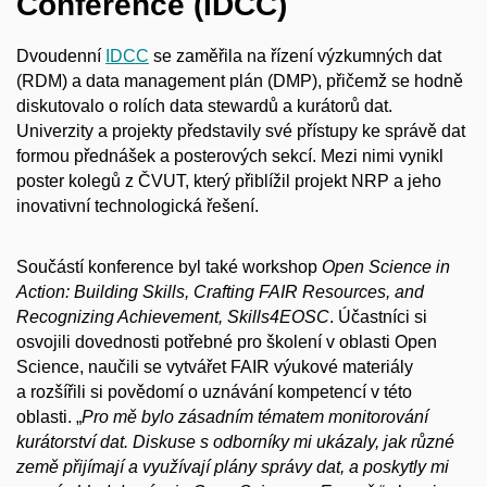
Conference (IDCC)
Dvoudenní
IDCC
se zaměřila na řízení výzkumných dat
(RDM) a data management plán (DMP), přičemž se hodně
diskutovalo o rolích data stewardů a kurátorů dat.
Univerzity a projekty představily své přístupy ke správě dat
formou přednášek a posterových sekcí. Mezi nimi vynikl
poster kolegů z ČVUT, který přiblížil projekt NRP a jeho
inovativní technologická řešení.
Součástí konference byl také workshop
Open Science in
Action: Building Skills, Crafting FAIR Resources, and
Recognizing Achievement, Skills4EOSC
. Účastníci si
osvojili dovednosti potřebné pro školení v oblasti Open
Science, naučili se vytvářet FAIR výukové materiály
a rozšířili si povědomí o uznávání kompetencí v této
oblasti. „
Pro mě bylo zásadním tématem monitorování
kurátorství dat. Diskuse s odborníky mi ukázaly, jak různé
země přijímají a využívají plány správy dat, a poskytly mi