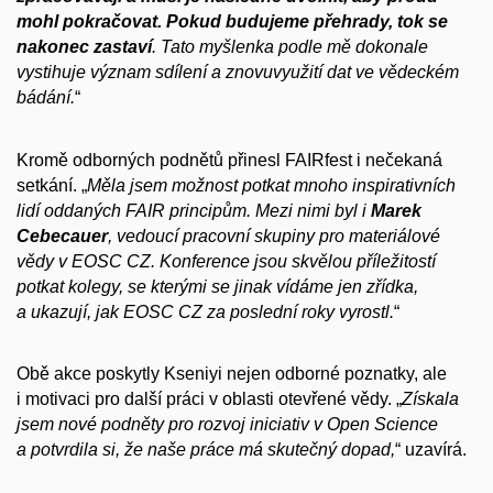
mohl pokračovat. Pokud budujeme přehrady, tok se
nakonec zastaví
. Tato myšlenka podle mě dokonale
vystihuje význam sdílení a znovuvyužití dat ve vědeckém
bádání.
“
Kromě odborných podnětů přinesl FAIRfest i nečekaná
setkání. „
Měla jsem možnost potkat mnoho inspirativních
lidí oddaných FAIR principům. Mezi nimi byl i
Marek
Cebecauer
, vedoucí pracovní skupiny pro materiálové
vědy v EOSC CZ. Konference jsou skvělou příležitostí
potkat kolegy, se kterými se jinak vídáme jen zřídka,
a ukazují, jak EOSC CZ za poslední roky vyrostl.
“
Obě akce poskytly Kseniyi nejen odborné poznatky, ale
i motivaci pro další práci v oblasti otevřené vědy. „
Získala
jsem nové podněty pro rozvoj iniciativ v Open Science
a potvrdila si, že naše práce má skutečný dopad,
“ uzavírá.