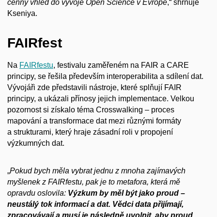
cenný vhled do vývoje Open Science v Evropě
,“ shrnuje
Kseniya.
FAIRfest
Na
FAIRfestu
, festivalu zaměřeném na FAIR a CARE
principy, se řešila především interoperabilita a sdílení dat.
Vývojáři zde představili nástroje, které splňují FAIR
principy, a ukázali přínosy jejich implementace. Velkou
pozornost si získalo téma Crosswalking – proces
mapování a transformace dat mezi různými formáty
a strukturami, který hraje zásadní roli v propojení
výzkumných dat.
„
Pokud bych měla vybrat jednu z mnoha zajímavých
myšlenek z FAIRfestu, pak je to metafora, která mě
opravdu oslovila:
Výzkum by měl být jako proud –
neustálý tok informací a dat. Vědci data přijímají,
zpracovávají a musí je následně uvolnit, aby proud