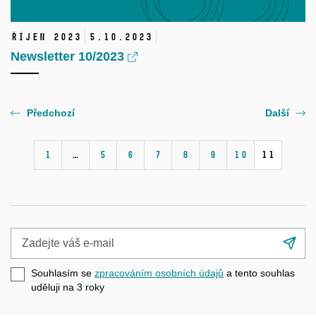
Říjen 2023
5.
10.
2023
Newsletter 10/2023
Předchozí
Další
1
…
5
6
7
8
9
10
11
Zadejte
Při
váš
se
e-
Souhlasím se
zpracováním osobních údajů
a tento souhlas
mail
uděluji na 3
roky