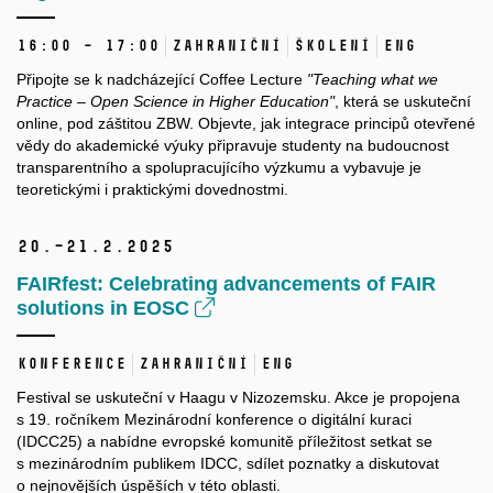
16:00 – 17:00
Zahraniční
Školení
ENG
Připojte se k nadcházející Coffee Lecture
"Teaching what we
Practice – Open Science in Higher Education"
, která se uskuteční
online, pod záštitou ZBW. Objevte, jak integrace principů otevřené
vědy do akademické výuky připravuje studenty na budoucnost
transparentního a spolupracujícího výzkumu a vybavuje je
teoretickými i praktickými dovednostmi.
20.–21.
2.
2025
FAIRfest: Celebrating advancements of FAIR
solutions in EOSC
Konference
Zahraniční
ENG
Festival se uskuteční v Haagu v Nizozemsku. Akce je propojena
s 19. ročníkem Mezinárodní konference o digitální kuraci
(IDCC25) a nabídne evropské komunitě příležitost setkat se
s mezinárodním publikem IDCC, sdílet poznatky a diskutovat
o nejnovějších úspěších v této oblasti.