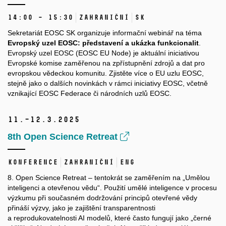
14:00 – 15:30
Zahraniční
SK
Sekretariát EOSC SK organizuje informační webinář na téma
Evropský uzel EOSC: představení a ukázka funkcionalit
.
Evropský uzel EOSC (EOSC EU Node) je aktuální iniciativou
Evropské komise zaměřenou na zpřístupnění zdrojů a dat pro
evropskou vědeckou komunitu. Zjistěte více o EU uzlu EOSC,
stejně jako o dalších novinkách v rámci iniciativy EOSC, včetně
vznikající EOSC Federace či národních uzlů EOSC.
11.–12.
3.
2025
8th Open Science Retreat
Konference
Zahraniční
ENG
8. Open Science Retreat – tentokrát se zaměřením na „Umělou
inteligenci a otevřenou vědu“. Použití umělé inteligence v procesu
výzkumu při současném dodržování principů otevřené vědy
přináší výzvy, jako je zajištění transparentnosti
a reprodukovatelnosti AI modelů, které často fungují jako „černé