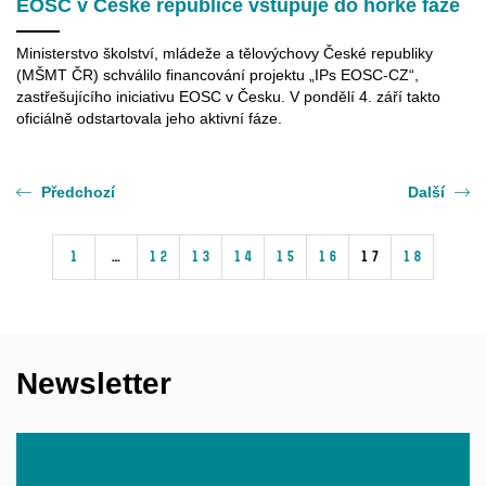
EOSC v České republice vstupuje do horké fáze
Ministerstvo školství, mládeže a tělovýchovy České republiky
(MŠMT ČR) schválilo financování projektu „IPs EOSC-CZ“,
zastřešujícího iniciativu EOSC v Česku. V pondělí 4. září takto
oficiálně odstartovala jeho aktivní fáze.
Předchozí
Další
1
…
12
13
14
15
16
17
18
Newsletter