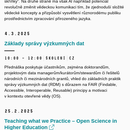
skříňky“. Na druhé straně má však AI například potenciál
revolučně změnit vědeckou komunikaci tím, že zjednoduší složité
vědecké koncepty a přizpůsobí vysvětlení různorodému publiku
prostřednictvím zpracování přirozeného jazyka.
4.
3.
2025
Základy správy výzkumných dat
10:00 – 12:00
Školení
CZ
Přednáška poskytuje účastníkům, zejména doktorandům,
projektovým data managerům/kurátorům/stewardům či řešitelů
národních či mezinárodních grantů, vhled do základních praktik
správy výzkumných dat (RDM) s důrazem na FAIR (Findable,
Accessible, Interoperable, Reusable) principy a motivaci
v kontextu otevřené vědy (OS).
25.
2.
2025
Teaching what we Practice – Open Science in
Higher Education