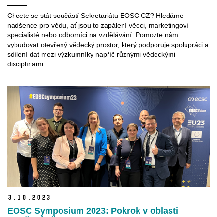
Chcete
se
stát
součástí
S
ekretariátu
EOSC CZ
?
Hledáme
nadšence pro vědu, ať jsou to zapálení vědci, marketingoví
specialisté nebo odborníci na vzdělávání. Pomozte nám
vybudovat
otevřený vědecký prostor,
který
podporuje
spolupráci
a
sdílení
dat
mezi
výzkumníky
napříč
různými
vědeckými
disciplínami
.
3.
10.
2023
EOSC Symposium 2023: Pokrok v oblasti