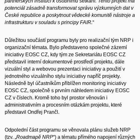
partnerských institucí k osobnímu setkání. Tento projekt má
potenciál zásadně transformovat správu výzkumných dat v
České republice a poskytnout vědecké komunitě nástroje a
infrastrukturu v souladu s principy FAIR.
“
Důležitou součástí programu byly pro realizační tým NRP i
organizační témata. Bylo představeno společné zázemí
iniciativy EOSC CZ, kdy tým ze Sekretariátu EOSC CZ
představil interní dokumentové prostředí projektu, dále
vizuální styl a webovou prezentaci iniciativy a použití v
jednotného vizuálního stylu iniciativy napříč projekty.
Následně byl účastníkům přiblížen monitoring iniciativy
EOSC CZ, společně s prvním náhledem iniciativy EOSC
CZ v číslech. Kromě toho byl prostor věnován i
administrativním a procesním otázkám projektu, které
představil Ondřej Prančl.
Odpolední část programu se věnovala plánu služeb NRP
(tzv. „
Roadmapě NRP
“) a tématu přímého napojení různých