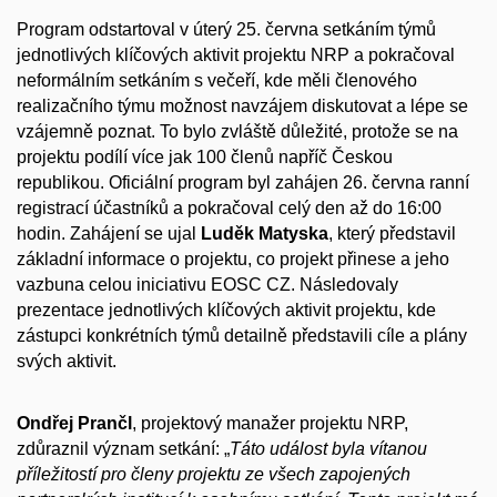
Program odstartoval v úterý 25. června setkáním týmů
jednotlivých klíčových aktivit projektu NRP a pokračoval
neformálním setkáním s večeří, kde měli členového
realizačního týmu možnost navzájem diskutovat a lépe se
vzájemně poznat. To bylo zvláště důležité, protože se na
projektu podílí více jak 100 členů napříč Českou
republikou. Oficiální program byl zahájen 26. června ranní
registrací účastníků a pokračoval celý den až do 16:00
hodin. Zahájení se ujal
Luděk Matyska
, který představil
základní informace o projektu, co projekt přinese a jeho
vazbuna celou iniciativu EOSC CZ. Následovaly
prezentace jednotlivých klíčových aktivit projektu, kde
zástupci konkrétních týmů detailně představili cíle a plány
svých aktivit.
Ondřej Prančl
, projektový manažer projektu NRP,
zdůraznil význam setkání: „
Táto událost byla vítanou
příležitostí pro členy projektu ze všech zapojených