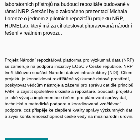
laboratorních přístrojů na budoucí repozitáře budované v
rámci NRP. Setkání bylo zakončeno prezentací Michala
Lorenze o jednom z pilotních repozitářů projektu NRP,
HUMELab, který má za cíl otestovat připravovaná národní
řešení v reálném provozu.
Projekt Národní repozitářová platforma pro výzkumná data (NRP)
se zaměřuje na podporu iniciativy EOSC v České republice. NRP
tvoří klíčovou součást Národní datové infrastruktury (NDI). Cílem
projektu je konsolidovat roztříštěné výzkumné datové prostředí,
poskytovat vědcům nástroje a zázemí pro správu dat dle principů
FAIR, a zajistit spolehlivé úložiště a repozitáře. Součástí projektu
je také vývoj a implementace řešení pro plánování správy dat,
technická a metodická podpora a koordinovaná vzdělávací
podpora, což přispěje ke zlepšení kvality správy výzkumných dat
a zvýší konkurenceschopnost české vědy na mezinárodní úrovni.