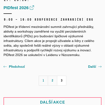
PIDfest 2026
9:00 – 16:00
Konference
Zahraniční
ENG
PIDfest je třídenní mezinárodní summit zahrnující přednášky,
aktivity a workshopy zaměřené na využití perzistentních
identifikátorů (PIDs) pro budování špičkové výzkumné
infrastruktury. Cílem akce je propojit uživatele a lídry z celého
světa, aby společně řešili reálné výzvy v oblasti výzkumné
infrastruktury a podpořili rychlejší rozvoj výzkumu a inovací.
PIDfest 2026 se uskuteční v Leidenu v Nizozemsku.
Předchozí
Další
1
2
3
DALŠÍ AKCE