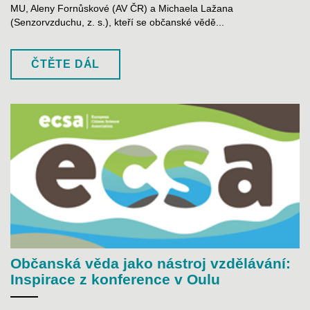
MU, Aleny Fornůskové (AV ČR) a Michaela Lažana
(Senzorvzduchu, z. s.), kteří se občanské vědě...
ČTĚTE DÁL
Občanská věda jako nástroj vzdělávání:
Inspirace z konference v Oulu