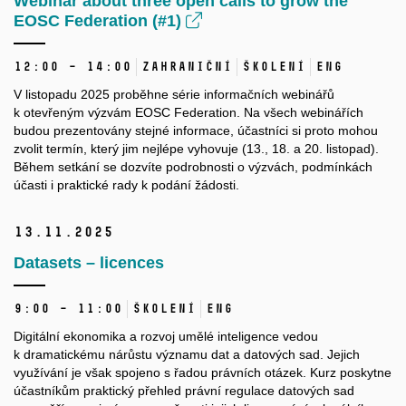
Webinar about three open calls to grow the
EOSC Federation (#1)
12:00 – 14:00
Zahraniční
Školení
ENG
V listopadu 2025 proběhne série informačních webinářů
k otevřeným výzvám EOSC Federation. Na všech webinářích
budou prezentovány stejné informace, účastníci si proto mohou
zvolit termín, který jim nejlépe vyhovuje (13., 18. a 20. listopad).
Během setkání se dozvíte podrobnosti o výzvách, podmínkách
účasti i praktické rady k podání žádosti.
13.
11.
2025
Datasets – licences
9:00 – 11:00
Školení
ENG
Digitální ekonomika a rozvoj umělé inteligence vedou
k dramatickému nárůstu významu dat a datových sad. Jejich
využívání je však spojeno s řadou právních otázek. Kurz poskytne
účastníkům praktický přehled právní regulace datových sad