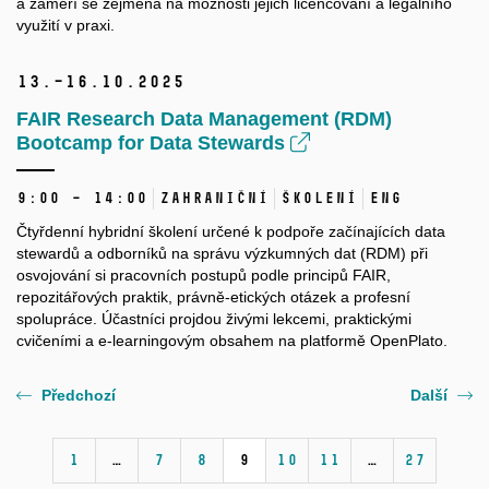
a zaměří se zejména na možnosti jejich licencování a legálního
využití v praxi.
13.–16.
10.
2025
FAIR Research Data Management (RDM)
Bootcamp for Data Stewards
9:00 – 14:00
Zahraniční
Školení
ENG
Čtyřdenní hybridní školení určené k podpoře začínajících data
stewardů a odborníků na správu výzkumných dat (RDM) při
osvojování si pracovních postupů podle principů FAIR,
repozitářových praktik, právně-etických otázek a profesní
spolupráce. Účastníci projdou živými lekcemi, praktickými
cvičeními a e-learningovým obsahem na platformě OpenPlato.
Předchozí
Další
1
…
7
8
9
10
11
…
27