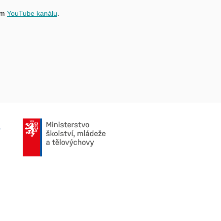
šem
YouTube kanálu
.