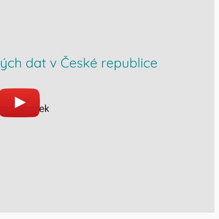
át
Otevřít na youtube.com