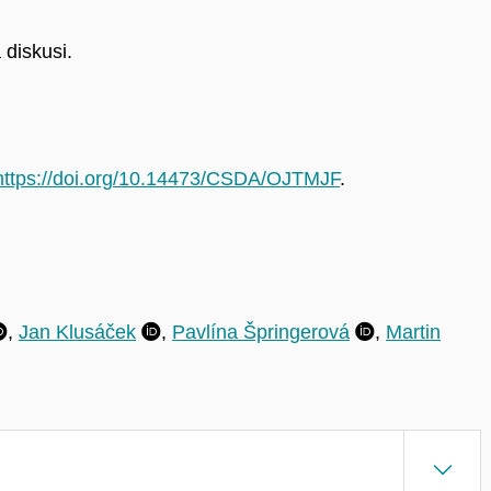
 diskusi.
https://doi.org/10.14473/CSDA/OJTMJF
.
,
Jan Klusáček
,
Pavlína Špringerová
,
Martin