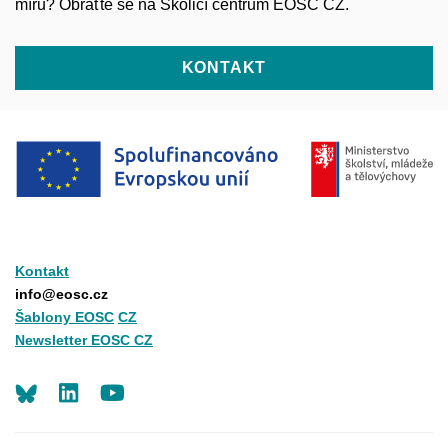
míru? Obraťte se na Školicí centrum EOSC CZ.
KONTAKT
Kontakt
info@eosc.cz
Šablony EOSC
CZ
Newsletter EOSC CZ
LinkedIn
Youtube