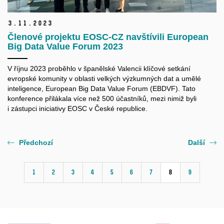
3.
11.
2023
Členové projektu EOSC-CZ navštívili European
Big Data Value Forum 2023
V říjnu 2023 proběhlo v španělské Valencii klíčové setkání
evropské komunity v oblasti velkých výzkumných dat a umělé
inteligence, European Big Data Value Forum (EBDVF). Tato
konference přilákala více než 500 účastníků, mezi nimiž byli
i zástupci iniciativy EOSC v České republice.
Předchozí
Další
1
2
3
4
5
6
7
8
9