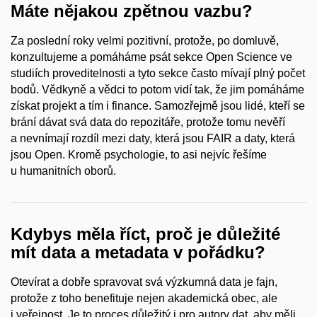
Máte nějakou zpětnou vazbu?
Za poslední roky velmi pozitivní, protože, po domluvě,
konzultujeme a pomáháme psát sekce Open Science ve
studiích proveditelnosti a tyto sekce často mívají plný počet
bodů. Vědkyně a vědci to potom vidí tak, že jim pomáháme
získat projekt a tím i finance. Samozřejmě jsou lidé, kteří se
brání dávat svá data do repozitáře, protože tomu nevěří
a nevnímají rozdíl mezi daty, která jsou FAIR a daty, která
jsou Open. Kromě psychologie, to asi nejvíc řešíme
u humanitních oborů.
Kdybys měla říct, proč je důležité
mít data a metadata v pořádku?
Otevírat a dobře spravovat svá výzkumná data je fajn,
protože z toho benefituje nejen akademická obec, ale
i veřejnost. Je to proces důležitý i pro autory dat, aby měli