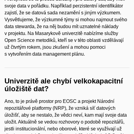
svoje data v pořádku. Například perzistentní identifikátor
zajistí, že se datová sada nezamění s jiným výzkumem.
Vysvětlujeme, že výzkumné týmy si mohou najmout svého
data stewarda, že na něj budou mít uznatelné náklady
v projektu. Na Masarykově univerzitě nabízíme služby
Open Science metodiků, kteří se v této oblasti vzdělávají
už čtvrtým rokem, jsou zkušení a mohou pomoci
s vytvořením data management plánu.
Univerzitě ale chybí velkokapacitní
úložiště dat?
Ano, to je právě prostor pro EOSC a projekt Národní
repozitářové platformy (NRP), že vzniká síť datových
úložišť, aby se nestalo, že vědci neví, kam mají svoje data
uložit. Aktuálně se vedou rozhovory o podobě repozitářů,
jestli institucionální, nebo oborové, které se využívají už