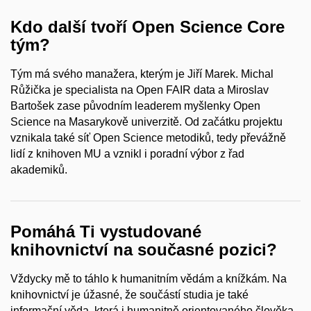
Kdo další tvoří Open Science Core
tým?
Tým má svého manažera, kterým je Jiří Marek. Michal
Růžička je specialista na Open FAIR data a Miroslav
Bartošek zase původním leaderem myšlenky Open
Science na Masarykově univerzitě. Od začátku projektu
vznikala také síť Open Science metodiků, tedy převážně
lidí z knihoven MU a vznikl i poradní výbor z řad
akademiků.
Pomáhá Ti vystudované
knihovnictví na současné pozici?
Vždycky mě to táhlo k humanitním vědám a knížkám. Na
knihovnictví je úžasné, že součástí studia je také
informační věda, která i humanitně orientovaného člověka