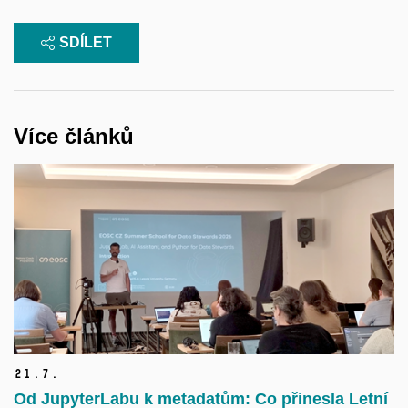
SDÍLET
Více článků
21.
7.
Od JupyterLabu k metadatům: Co přinesla Letní