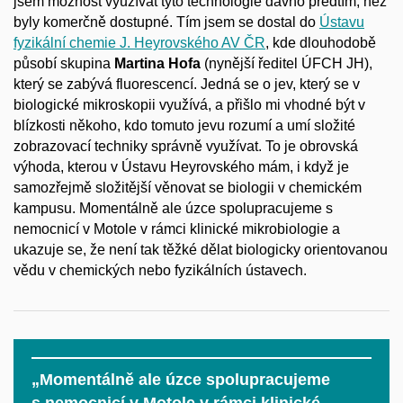
jsem možnost využívat tyto technologie dávno předtím, než
byly komerčně dostupné. Tím jsem se dostal do
Ústavu
fyzikální chemie J. Heyrovského AV ČR
, kde dlouhodobě
působí skupina
Martina Hofa
(nynější ředitel ÚFCH JH),
který se zabývá fluorescencí. Jedná se o jev, který se v
biologické mikroskopii využívá, a přišlo mi vhodné být v
blízkosti někoho, kdo tomuto jevu rozumí a umí složité
zobrazovací techniky správně využívat. To je obrovská
výhoda, kterou v Ústavu Heyrovského mám, i když je
samozřejmě složitější věnovat se biologii v chemickém
kampusu. Momentálně ale úzce spolupracujeme s
nemocnicí v Motole v rámci klinické mikrobiologie a
ukazuje se, že není tak těžké dělat biologicky orientovanou
vědu v chemických nebo fyzikálních ústavech.
„Momentálně ale úzce spolupracujeme