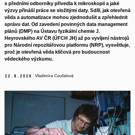
s předními odborníky přivedla k mikroskopii a jaké
výzvy přináší práce se složitými daty. Sdílí, jak otevřená
věda a automatizace mohou zjednodušit a zpřehlednit
správu dat. Od zavedení povinných data management
plánů (DMP) na Ústavu fyzikální chemie J.
Heyrovského AV ČR (ÚFCH JH) až po vyvíjení nástrojů
pro Národní repozitářovou platformu (NRP), vysvětluje,
proč je otevřená věda klíčová pro budoucnost
vědeckého výzkumu.
Vladimíra Coufalová
22.
8.
2024