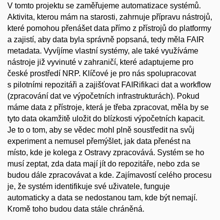
V tomto projektu se zaměřujeme automatizace systémů.
Aktivita, kterou mám na starosti, zahrnuje přípravu nástrojů,
které pomohou přenášet data přímo z přístrojů do platformy
a zajistí, aby data byla správně popsaná, tedy měla FAIR
metadata. Vyvíjíme vlastní systémy, ale také využíváme
nástroje již vyvinuté v zahraničí, které adaptujeme pro
české prostředí NRP. Klíčové je pro nás spolupracovat
s pilotními repozitáři a zajišťovat FAIRifikaci dat a workflow
(zpracování dat ve výpočetních infrastrukturách). Pokud
máme data z přístroje, která je třeba zpracovat, měla by se
tyto data okamžitě uložit do blízkosti výpočetních kapacit.
Je to o tom, aby se vědec mohl plně soustředit na svůj
experiment a nemusel přemýšlet, jak data přenést na
místo, kde je kolega z Ostravy zpracovává. Systém se ho
musí zeptat, zda data mají jít do repozitáře, nebo zda se
budou dále zpracovávat a kde. Zajímavostí celého procesu
je, že systém identifikuje své uživatele, funguje
automaticky a data se nedostanou tam, kde být nemají.
Kromě toho budou data stále chráněná.