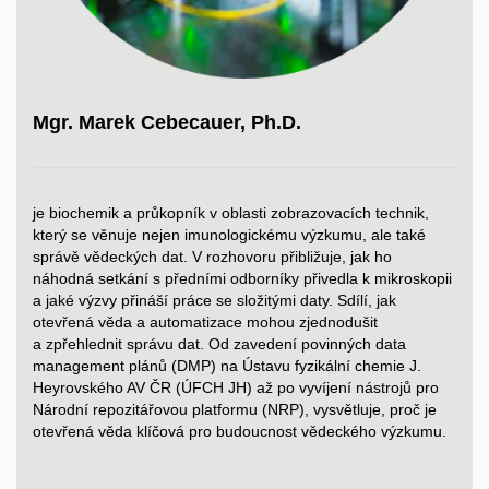
Mgr. Marek Cebecauer, Ph.D.
je biochemik a průkopník v oblasti zobrazovacích technik,
který se věnuje nejen imunologickému výzkumu, ale také
správě vědeckých dat. V rozhovoru přibližuje, jak ho
náhodná setkání s předními odborníky přivedla k mikroskopii
a jaké výzvy přináší práce se složitými daty. Sdílí, jak
otevřená věda a automatizace mohou zjednodušit
a zpřehlednit správu dat. Od zavedení povinných data
management plánů (DMP) na Ústavu fyzikální chemie J.
Heyrovského AV ČR (ÚFCH JH) až po vyvíjení nástrojů pro
Národní repozitářovou platformu (NRP), vysvětluje, proč je
otevřená věda klíčová pro budoucnost vědeckého výzkumu.