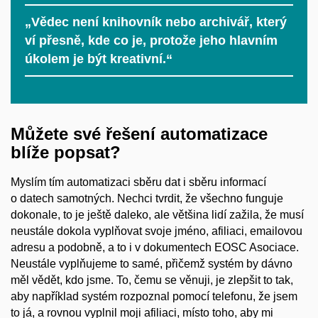
„Vědec není knihovník nebo archivář, který
ví přesně, kde co je, protože jeho hlavním
úkolem je být kreativní.“
Můžete své řešení automatizace
blíže popsat?
Myslím tím automatizaci sběru dat i sběru informací
o datech samotných. Nechci tvrdit, že všechno funguje
dokonale, to je ještě daleko, ale většina lidí zažila, že musí
neustále dokola vyplňovat svoje jméno, afiliaci, emailovou
adresu a podobně, a to i v dokumentech EOSC Asociace.
Neustále vyplňujeme to samé, přičemž systém by dávno
měl vědět, kdo jsme. To, čemu se věnuji, je zlepšit to tak,
aby například systém rozpoznal pomocí telefonu, že jsem
to já, a rovnou vyplnil moji afiliaci, místo toho, aby mi