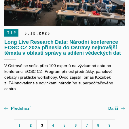
TIP
5.
12.
2025
Long Live Research Data: Národní konference
EOSC CZ 2025 přinesla do Ostravy nejnovější
témata v oblasti správy a sdílení vědeckých dat
V Ostravě se sešlo přes 100 expertů na výzkumná data na
konferenci EOSC CZ. Program přinesl přednášky, panelové
debaty i praktické workshopy. Úvod zajistil Tomáš Kozubek
z IT4Innovations s novinkami národního superpočítačového
centra.
Předchozí
Další
1
2
3
4
5
6
7
8
9