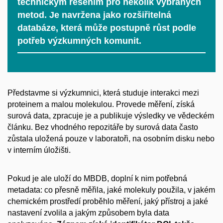
technickým řešením pro několik vybraných
metod. Je navržena jako rozšiřitelná
databáze, která může postupně růst podle
potřeb výzkumných komunit.
Představme si výzkumnici, která studuje interakci mezi
proteinem a malou molekulou. Provede měření, získá
surová data, zpracuje je a publikuje výsledky ve vědeckém
článku. Bez vhodného repozitáře by surová data často
zůstala uložená pouze v laboratoři, na osobním disku nebo
v interním úložišti.
Pokud je ale uloží do MBDB, doplní k nim potřebná
metadata: co přesně měřila, jaké molekuly použila, v jakém
chemickém prostředí proběhlo měření, jaký přístroj a jaké
nastavení zvolila a jakým způsobem byla data