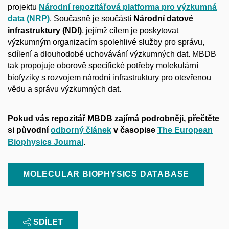
projektu
Národní repozitářová platforma
pro výzkumná
data (NRP)
. Současně je součástí
Národní datové
infrastruktury (NDI)
, jejímž cílem je poskytovat
výzkumným organizacím spolehlivé služby pro správu,
sdílení a dlouhodobé uchovávání výzkumných dat. MBDB
tak propojuje oborově specifické potřeby molekulární
biofyziky s rozvojem národní infrastruktury pro otevřenou
vědu a správu výzkumných dat.
Pokud vás repozitář MBDB zajímá podrobněji, přečtěte
si původní
odborný článek
v časopise
The European
Biophysics Journal
.
MOLECULAR BIOPHYSICS DATABASE
SDÍLET