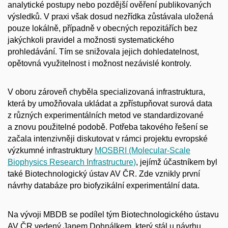
analytické postupy nebo pozdější ověření publikovaných
výsledků. V praxi však dosud nezřídka zůstávala uložená
pouze lokálně, případně v obecných repozitářích bez
jakýchkoli pravidel a možnosti systematického
prohledávání. Tím se snižovala jejich dohledatelnost,
opětovná využitelnost i možnost nezávislé kontroly.
V oboru zároveň chyběla specializovaná infrastruktura,
která by umožňovala ukládat a zpřístupňovat surová data
z různých experimentálních metod ve standardizované
a znovu použitelné podobě. Potřeba takového řešení se
začala intenzivněji diskutovat v rámci projektu evropské
výzkumné infrastruktury
MOSBRI (Molecular-Scale
Biophysics Research Infrastructure)
, jejímž účastníkem byl
také Biotechnologický ústav AV ČR. Zde vznikly první
návrhy databáze pro biofyzikální experimentální data.
Na vývoji MBDB se podílel tým Biotechnologického ústavu
AV ČR vedený Janem Dohnálkem, který stál u návrhu