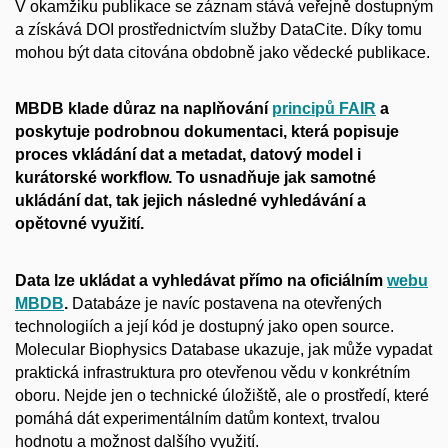
V okamžiku publikace se záznam stává veřejně dostupným
a získává DOI prostřednictvím služby DataCite. Díky tomu
mohou být data citována obdobně jako vědecké publikace.
MBDB klade důraz na naplňování
principů FAIR
a
poskytuje podrobnou dokumentaci, která popisuje
proces vkládání dat a metadat, datový model i
kurátorské workflow. To usnadňuje jak samotné
ukládání dat, tak jejich následné vyhledávání a
opětovné využití.
Data lze ukládat a vyhledávat přímo na oficiálním
webu
MBDB
.
Databáze je navíc postavena na otevřených
technologiích a její kód je dostupný jako open source.
Molecular Biophysics Database ukazuje, jak může vypadat
praktická infrastruktura pro otevřenou vědu v konkrétním
oboru. Nejde jen o technické úložiště, ale o prostředí, které
pomáhá dát experimentálním datům kontext, trvalou
hodnotu a možnost dalšího využití.