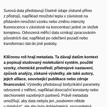
Surová data představují číselné údaje získané přímo
z přístrojů, například množství tepla v závislosti na
přidaném množství vzorku nebo změnu intenzity
fluorescence v závislosti na koncentraci jedné ze složek
komplexu. Odvozená měřicí data vznikají zpracováním
původních dat, například po odečtení pozadí nebo
transformaci dat do jiné podoby.
Klíčovou roli hrají metadata. Ta dávají datům kontext
a popisují studovaný molekulární systém, použité
vzorky, chemické prostředí, přístrojové nastavení,
způsob analýzy, získané výsledky, ale také autory,
jejich afilace, související publikace nebo zdroje
financování.
Výsledky představují biofyzikální parametry
odvozené z měření, například disociační konstanty nebo
stechiometrii vazebných partnerů. Právě metadata
umožňují, aby data nebyla jen „souborem někde
v databázi“, ale aby byla dohledatelná, srozumitelná