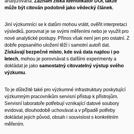
analyzována.
Záznam získá identifikátor DOI, takže
může být citován podobně jako vědecký článek.
Jiní výzkumníci se k datům mohou vrátit, ověřit interpretaci
výsledků, porovnat je se svými měřeními nebo je využít pro
nové analytické postupy. Přínos však není jen pro ostatní. Z
dobře popsaného uložení těží i samotní autoři dat.
Získávají bezpečné místo, kde svá data najdou i po
letech
, mohou je porovnávat s dalšími experimenty a
dokládat je jako
samostatný citovatelný výstup svého
výzkumu
.
To je důležité také pro výzkumné infrastruktury poskytující
výzkumným pracovníkům servisní přístup k přístrojům.
Servisní laboratoře potřebují vznikající datové soubory
evidovat, dlouhodobě uchovávat a v případě potřeby
dokládat jejich původ, obsah i souvislost s konkrétním
měřením.