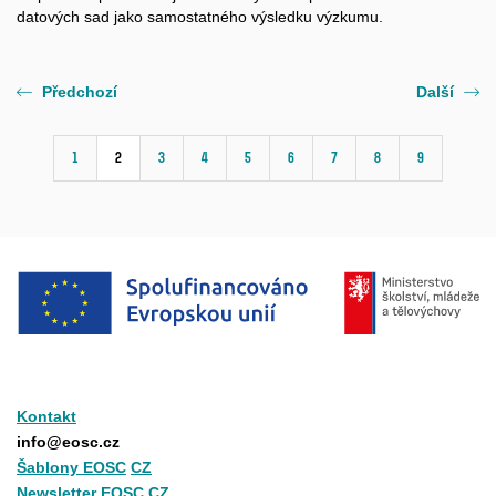
datových sad jako samostatného výsledku výzkumu.
Předchozí
Další
1
2
3
4
5
6
7
8
9
Kontakt
info@eosc.cz
Šablony EOSC
CZ
Newsletter EOSC CZ