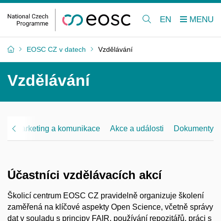
EN
EOSC CZ v datech
Vzdělávání
Vzdělávání
ní
Marketing a komunikace
Akce a události
Dokumenty
Účastníci vzdělávacích akcí
Školicí centrum EOSC CZ pravidelně organizuje školení
zaměřená na klíčové aspekty Open Science, včetně správy
dat v souladu s principy FAIR, používání repozitářů, práci s