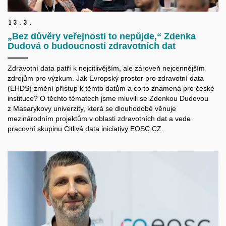
13.
3.
„Bez důvěry veřejnosti to nepůjde,“ Zdenka
Dudová o budoucnosti zdravotních dat
Zdravotní data patří k nejcitlivějším, ale zároveň nejcennějším
zdrojům pro výzkum. Jak Evropský prostor pro zdravotní data
(EHDS) změní přístup k těmto datům a co to znamená pro české
instituce? O těchto tématech jsme mluvili se Zdenkou Dudovou
z Masarykovy univerzity, která se dlouhodobě věnuje
mezinárodním projektům v oblasti zdravotních dat a vede
pracovní skupinu Citlivá data iniciativy EOSC CZ.