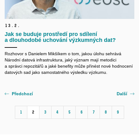
13.
2.
Jak se buduje prostředí pro sdílení
a dlouhodobé uchování výzkumných dat?
Rozhovor s Danielem Mikšíkem o tom, jakou úlohu sehrává
Národní datová infrastruktura, jaký význam mají metodici
a správci repozitářů a jaké benefity může přinést nové hodnocení
datových sad jako samostatného výsledku výzkumu.
Předchozí
Další
1
2
3
4
5
6
7
8
9