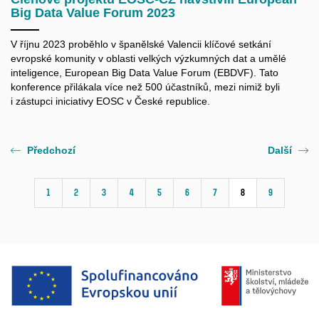
Big Data Value Forum 2023
V říjnu 2023 proběhlo v španělské Valencii klíčové setkání
evropské komunity v oblasti velkých výzkumných dat a umělé
inteligence, European Big Data Value Forum (EBDVF). Tato
konference přilákala více než 500 účastníků, mezi nimiž byli
i zástupci iniciativy EOSC v České republice.
Předchozí
Další
1
2
3
4
5
6
7
8
9