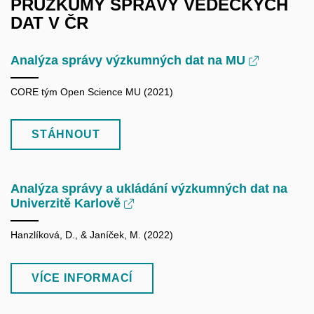
PRŮZKUMY SPRÁVY VĚDECKÝCH
DAT V ČR
Analýza správy výzkumných dat na MU
CORE tým Open Science MU (2021)
STÁHNOUT
Analýza správy a ukládání výzkumných dat na
Univerzitě Karlově
Hanzlíková, D., & Janíček, M. (2022)
VÍCE INFORMACÍ