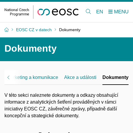
EN
EOSC CZ v datech
Dokumenty
Dokumenty
í
Marketing a komunikace
Akce a události
Dokumenty
V této sekci naleznete dokumenty a odkazy obsahující
informace z analytických šetření prováděných v rámci
iniciativy EOSC CZ, závěrečné zprávy, případně další
koncepční a strategické dokumenty.