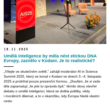
18.
11.
2025
Umělá inteligence by měla nést etickou DNA
Evropy, zaznělo v Kodani. Je to realistické?
„
Vítejte ve skutečném světě
,“ zahájil moderátor AI in Science
Summit 2025, který se konal v Kodani ve dnech 3.–4. listopadu
2025 a probíhal pouze prezenční formou. „
Doufám, že si vaše
těla zapamatují, že jste tu opravdu byli
,“ těmito slovy otevřel
debatu o umělé inteligenci, která se dotkla politiky, vědy
i morálních dilemat, a to v okamžiku, kdy Evropa hledá vlastní
cestu.