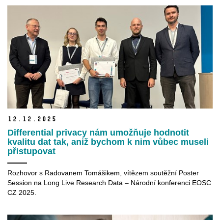
12.
12.
2025
Differential privacy nám umožňuje hodnotit
kvalitu dat tak, aniž bychom k nim vůbec museli
přistupovat
Rozhovor s Radovanem Tomášikem, vítězem soutěžní Poster
Session na Long Live Research Data – Národní konferenci EOSC
CZ 2025.