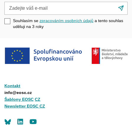
Zadejte
Při
váš
se
e-
Souhlasím se
zpracováním osobních údajů
a tento souhlas
mail
uděluji na 3
roky
Kontakt
info@eosc.cz
Šablony EOSC
CZ
Newsletter EOSC CZ
LinkedIn
Youtube