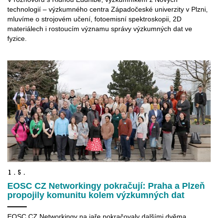
technologií – výzkumného centra Západočeské univerzity v Plzni,
mluvíme o strojovém učení, fotoemisní spektroskopii, 2D
materiálech i rostoucím významu správy výzkumných dat ve
fyzice.
1.
5.
EOSC CZ Networkingy pokračují: Praha a Plzeň
propojily komunitu kolem výzkumných dat
EOSC CZ Networkingy na jaře pokračovaly dalšími dvěma