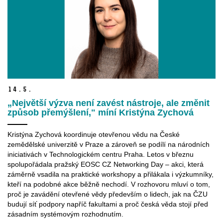
14.
5.
„Největší výzva není zavést nástroje, ale změnit
způsob přemýšlení," míní Kristýna Zychová
Kristýna Zychová koordinuje otevřenou vědu na České
zemědělské univerzitě v Praze a zároveň se podílí na národních
iniciativách v Technologickém centru Praha. Letos v březnu
spolupořádala pražský EOSC CZ Networking Day – akci, která
záměrně vsadila na praktické workshopy a přilákala i výzkumníky,
kteří na podobné akce běžně nechodí. V rozhovoru mluví o tom,
proč je zavádění otevřené vědy především o lidech, jak na ČZU
budují síť podpory napříč fakultami a proč česká věda stojí před
zásadním systémovým rozhodnutím.