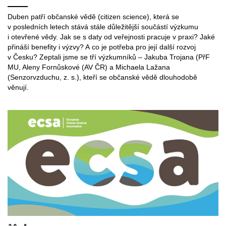
Duben patří občanské vědě (citizen science), která se
v posledních letech stává stále důležitější součástí výzkumu
i otevřené vědy. Jak se s daty od veřejnosti pracuje v praxi? Jaké
přináší benefity i výzvy? A co je potřeba pro její další rozvoj
v Česku? Zeptali jsme se tří výzkumníků – Jakuba Trojana (PřF
MU, Aleny Fornůskové (AV ČR) a Michaela Lažana
(Senzorvzduchu, z. s.), kteří se občanské vědě dlouhodobě
věnují.