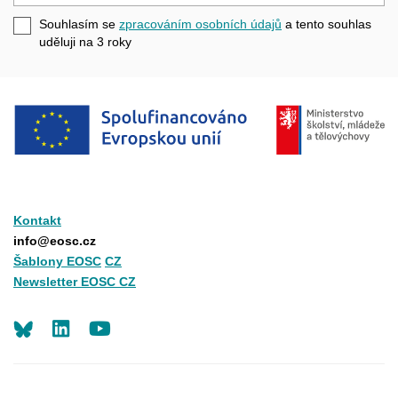
se
e-
Souhlasím se
zpracováním osobních údajů
a tento souhlas
mail
uděluji na 3
roky
Kontakt
info@eosc.cz
Šablony EOSC
CZ
Newsletter EOSC CZ
LinkedIn
Youtube