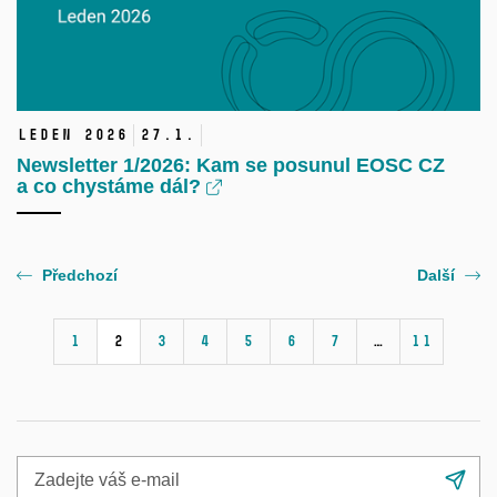
leden 2026
27.
1.
Newsletter 1/2026: Kam se posunul EOSC CZ
a co chystáme dál?
Předchozí
Další
1
2
3
4
5
6
7
…
11
Zadejte
Při
váš