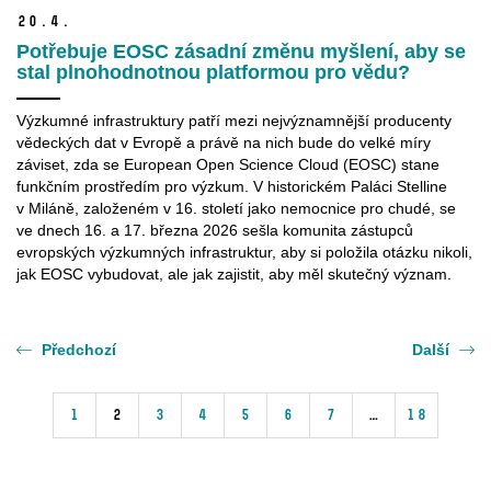
20.
4.
Potřebuje EOSC zásadní změnu myšlení, aby se
stal plnohodnotnou platformou pro vědu?
Výzkumné infrastruktury patří mezi nejvýznamnější producenty
vědeckých dat v Evropě a právě na nich bude do velké míry
záviset, zda se European Open Science Cloud (EOSC) stane
funkčním prostředím pro výzkum. V historickém Paláci Stelline
v Miláně, založeném v 16. století jako nemocnice pro chudé, se
ve dnech 16. a 17. března 2026 sešla komunita zástupců
evropských výzkumných infrastruktur, aby si položila otázku nikoli,
jak EOSC vybudovat, ale jak zajistit, aby měl skutečný význam.
Předchozí
Další
1
2
3
4
5
6
7
…
18