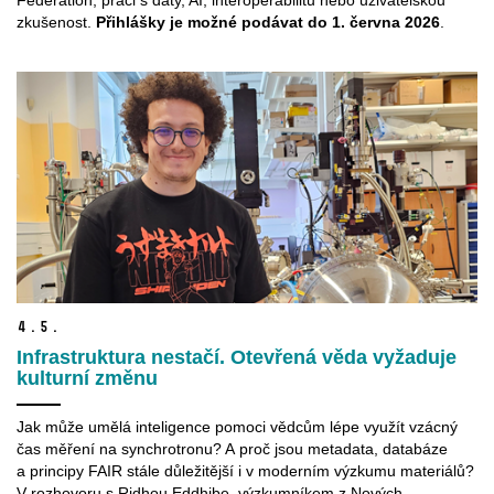
Federation, práci s daty, AI, interoperabilitu nebo uživatelskou
zkušenost.
Přihlášky je možné podávat do 1. června 2026
.
4.
5.
Infrastruktura nestačí. Otevřená věda vyžaduje
kulturní změnu
Jak může umělá inteligence pomoci vědcům lépe využít vzácný
čas měření na synchrotronu? A proč jsou metadata, databáze
a principy FAIR stále důležitější i v moderním výzkumu materiálů?
V rozhovoru s Ridhou Eddhibe, výzkumníkem z Nových