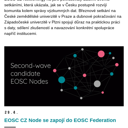
setkáními, která ukázala, jak se v Česku postupně rozvíjí
komunita kolem správy výzkumných dat. Březnové setkání na
České zemědělské univerzitě v Praze a dubnové pokračování na
Západočeské univerzitě v Plzni spojují důraz na praktickou práci
s daty, sdílení zkušeností a navazování konkrétní spolupráce
napříč institucemi.
29.
4.
EOSC CZ Node se zapojí do EOSC Federation