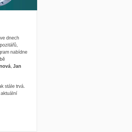
á ve dnech
pozitářů
,
ogram nabídne
obě
ánová
,
Jan
 stále trvá.
 aktuální