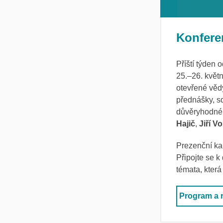
Konfere
Příští týden 
25.–26. květ
otevřené vědy
přednášky, sd
důvěryhodné 
Hajič
,
Jiří V
Prezenční kap
Připojte se k
témata, která
Program a r