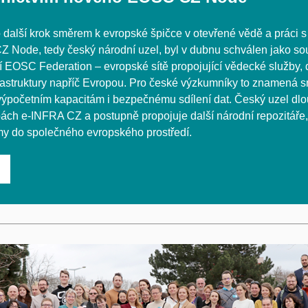
 další krok směrem k evropské špičce v otevřené vědě a práci
Z Node, tedy český národní uzel, byl v dubnu schválen jako so
ní EOSC
Federation
– evropské sítě propojující vědecké služby, 
nfrastruktury napříč Evropou. Pro české výzkumníky to znamená s
 výpočetním kapacitám i bezpečnému sdílení dat. Český uzel d
žbách e-INFRA CZ a postupně propojuje další
národní
repozitáře
my do společného evropského prostředí.