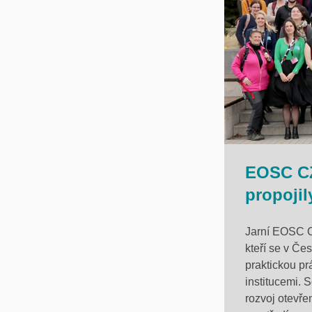
EOSC CZ
propoji
Jarní EOSC C
kteří se v Če
praktickou pr
institucemi. S
rozvoj otevř