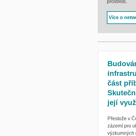
prostředí.
Více o netw
Budová
infrastr
část pří
Skutečn
její vyu
Přestože v Č
zázemí pro uk
výzkumných d