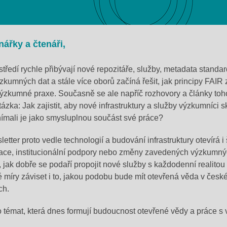
ářky a čtenáři,
tředí rychle přibývají nové
repozitáře
, služby, metadata standar
zkumných dat a stále více oborů začíná řešit, jak principy FAIR 
ýzkumné praxe. Současně se ale napříč rozhovory a články toh
tázka: Jak zajistit, aby nové infrastruktury a služby výzkumníci 
nímali je jako smysluplnou součást své práce
?
etter proto vedle technologií a budování infrastruktury otevírá i 
vace, institucionální podpory nebo změny zavedených výzkumný
 jak dobře se podaří propojit nové služby s každodenní realito
 míry záviset i to, jakou podobu bude mít otevřená věda v česk
ch.
o témat, která dnes formují budoucnost otevřené vědy a práce 