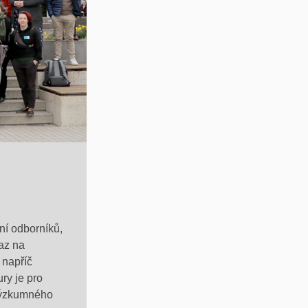
ání
odborníků
,
az na
 napříč
ury je pro
 výzkumného