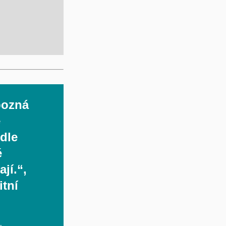
pozná
e
odle
é
jí.“,
itní