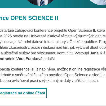
nce OPEN SCIENCE II
odstartuje zahajovací konference projektu Open Science II, kter
na 2026 otevře na Univerzitě Karlově témata výzkumných dat,
re
 i rozvoje Národní datové infrastruktury v České republice. Pr
ílení zkušeností z praxe i diskusi nad tím, jak vytvářet dlouhod
a užitečné služby pro výzkumnou komunitu. Vystoupí
Jana Kl
ondrášek
,
Věra Franková
a další.
acita konference je již naplněna, možnost online registrace však
 debatě o směrování českého prostředí Open Science a sledujte
 budou ovlivňovat práci s výzkumnými daty v příštích letech
.
egistrace na online účast