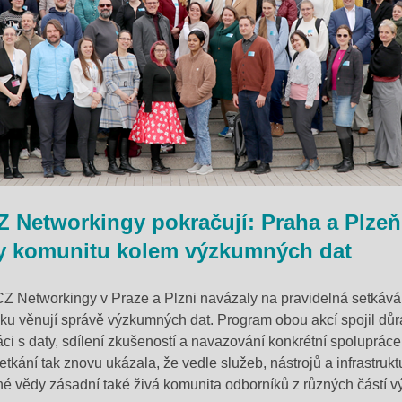
 Networkingy pokračují: Praha a Plzeň
ly komunitu kolem výzkumných dat
Z Networkingy v Praze a Plzni navázaly na pravidelná setkáv
sku věnují správě výzkumných dat. Program obou akcí spojil důr
áci s daty, sdílení zkušeností a navazování konkrétní spolupráce
etkání tak znovu ukázala, že vedle služeb, nástrojů a infrastrukt
ené vědy zásadní také živá komunita odborníků z různých částí