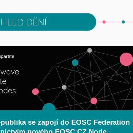
epublika se zapojí do EOSC Federation
dnictvím nového EOSC CZ Node