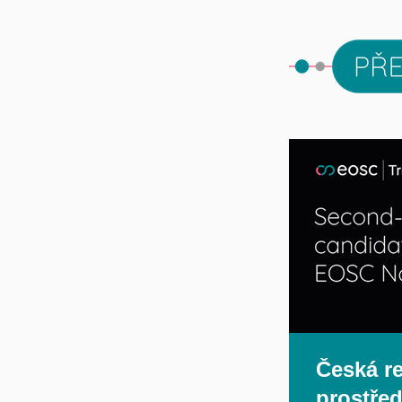
Česká r
prostře