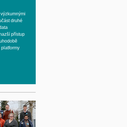
 s výzkumnými
učást druhé
data
nazší přístup
louhodobě
, platformy