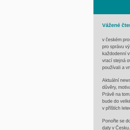
Vážené čten
v
českém pros
pro správu vý
každodenní v
vrací stejná o
používali a v
Aktuální newsl
důvěry, moti
Právě na tom,
bude do velké
v příštích lete
Ponořte se d
daty v Česku.