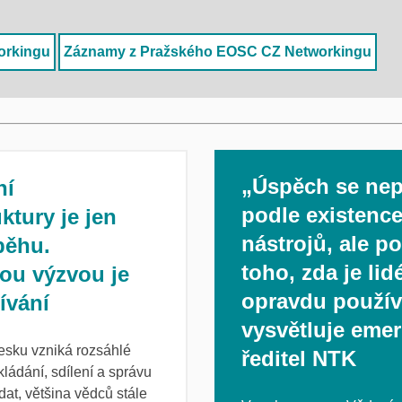
orkingu
Záznamy z Pražského EOSC CZ Networkingu
„Úspěch se ne
ní
podle existenc
uktury je jen
nástrojů, ale p
běhu.
toho, zda je lid
ou výzvou je
opravdu používa
žívání
vysvětluje emer
esku vzniká rozsáhlé
ředitel NTK
ládání, sdílení a správu
at, většina vědců stále