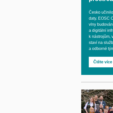
Česko učinilo
daty. EOSC C
vlny budová
a digitální i
k nástrojům,
staví na slu
a odborné tý
Čtěte více