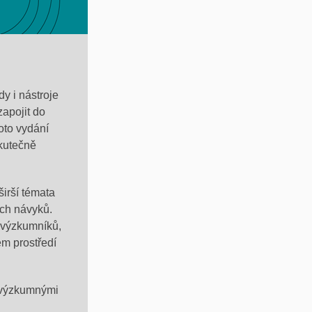
dy i nástroje
zapojit do
oto vydání
skutečně
širší témata
ch návyků.
u výzkumníků,
ém prostředí
s výzkumnými