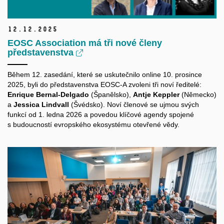
12.
12.
2025
EOSC Association má tři nové členy
představenstva
Během 12. zasedání, které se uskutečnilo online 10. prosince
2025, byli do představenstva EOSC-A zvoleni tři noví ředitelé:
Enrique Bernal-Delgado
(Španělsko),
Antje Keppler
(Německo)
a
Jessica Lindvall
(Švédsko). Noví členové se ujmou svých
funkcí od 1. ledna 2026 a povedou klíčové agendy spojené
s budoucností evropského ekosystému otevřené vědy.