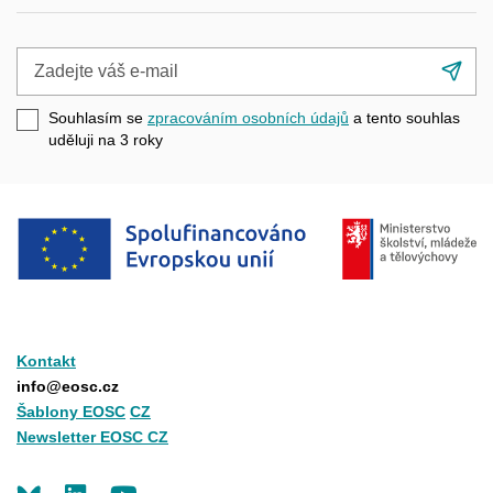
Zadejte
Při
váš
se
e-
Souhlasím se
zpracováním osobních údajů
a tento souhlas
mail
uděluji na 3
roky
Kontakt
info@eosc.cz
Šablony EOSC
CZ
Newsletter EOSC CZ