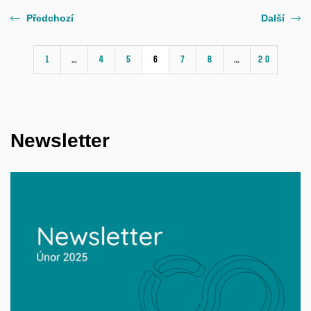
Předchozí
Další
1
…
4
5
6
7
8
…
20
Newsletter