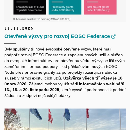
11.
11.
2025
Otevřené výzvy pro rozvoj EOSC Federace
Byly spuštěny tři nové evropské otevřené výzvy, které mají
podpořit rozvoj EOSC Federace a zapojení nových uzlů a služeb
do evropské infrastruktury pro otevřenou vědu. Výzvy se liší svým
zaměřením i formou podpory – od přihlašování nových EOSC
Node přes přípravné granty až po projekty rozšiřující nabídku
služeb v rámci existujících uzlů.
Uzávěrka všech tří výzev je 18.
února 2026
. Zájemci mohou využít sérii
informačních webinářů
13., 18. a 20. listopadu 2025
, které vysvětlí podrobnosti k podání
žádostí a zodpoví nejčastější otázky.