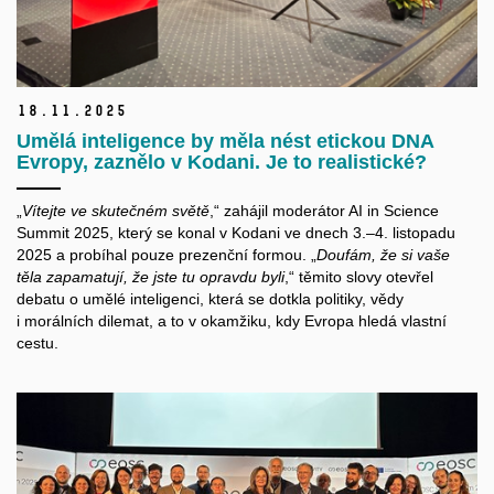
18.
11.
2025
Umělá inteligence by měla nést etickou DNA
Evropy, zaznělo v Kodani. Je to realistické?
„
Vítejte ve skutečném světě
,“ zahájil moderátor AI in Science
Summit 2025, který se konal v Kodani ve dnech 3.–4. listopadu
2025 a probíhal pouze prezenční formou. „
Doufám, že si vaše
těla zapamatují, že jste tu opravdu byli
,“ těmito slovy otevřel
debatu o umělé inteligenci, která se dotkla politiky, vědy
i morálních dilemat, a to v okamžiku, kdy Evropa hledá vlastní
cestu.