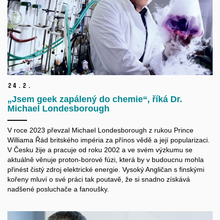
24.
2.
„Jsem geek zapálený do chemie“, říká Dr.
Michael Londesborough
V roce 2023 převzal Michael Londesborough z rukou Prince
Williama Řád britského impéria za přínos vědě a její popularizaci.
V Česku žije a pracuje od roku 2002 a ve svém výzkumu se
aktuálně věnuje proton-borové fúzi, která by v budoucnu mohla
přinést čistý zdroj elektrické energie. Vysoký Angličan s finskými
kořeny mluví o své práci tak poutavě, že si snadno získává
nadšené posluchače a fanoušky.