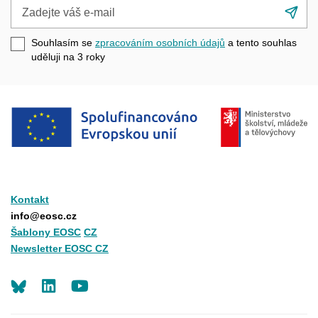
Zadejte
Při
váš
se
e-
Souhlasím se
zpracováním osobních údajů
a tento souhlas
mail
uděluji na 3
roky
Kontakt
info@eosc.cz
Šablony EOSC
CZ
Newsletter EOSC CZ
LinkedIn
Youtube