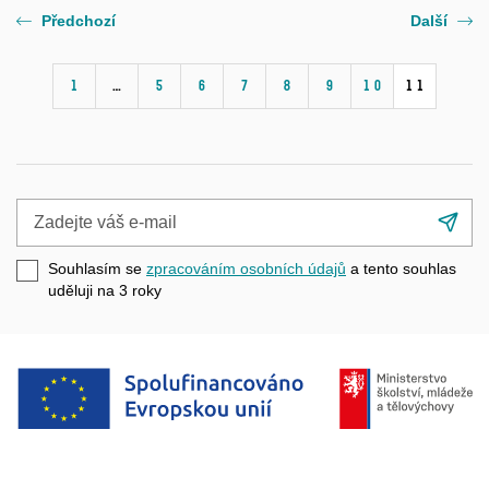
Předchozí
Další
1
…
5
6
7
8
9
10
11
Zadejte
Při
váš
se
e-
Souhlasím se
zpracováním osobních údajů
a tento souhlas
mail
uděluji na 3
roky