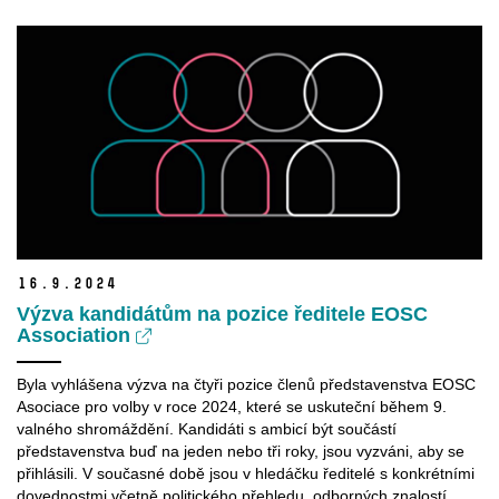
16.
9.
2024
Výzva kandidátům na pozice ředitele EOSC
Association
Byla vyhlášena výzva na čtyři pozice členů představenstva EOSC
Asociace pro volby v roce 2024, které se uskuteční během 9.
valného shromáždění. Kandidáti s ambicí být součástí
představenstva buď na jeden nebo tři roky, jsou vyzváni, aby se
přihlásili. V současné době jsou v hledáčku ředitelé s konkrétními
dovednostmi včetně politického přehledu, odborných znalostí