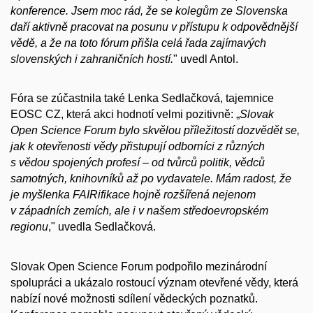
konference. Jsem moc rád, že se kolegům ze Slovenska
daří aktivně pracovat na posunu v přístupu k odpovědnější
vědě, a že na toto fórum přišla celá řada zajímavých
slovenských i zahraničních hostí.
" uvedl Antol.
Fóra se zúčastnila také Lenka Sedlačková, tajemnice
EOSC CZ, která akci hodnotí velmi pozitivně: „
Slovak
Open Science Forum bylo skvělou příležitostí dozvědět se,
jak k otevřenosti vědy přistupují odborníci z různých
s vědou spojených profesí – od tvůrců politik, vědců
samotných, knihovníků až po vydavatele. Mám radost, že
je myšlenka FAIRifikace hojně rozšířená nejenom
v západních zemích, ale i v našem středoevropském
regionu
," uvedla Sedlačková.
Slovak Open Science Forum podpořilo mezinárodní
spolupráci a ukázalo rostoucí význam otevřené vědy, která
nabízí nové možnosti sdílení vědeckých poznatků.