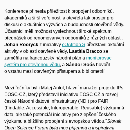
Konference přinesla příležitost k propojení odborníků,
akademiků a širší veřejnosti a otevřela tak prostor pro
diskusi o aktuálních výzvách a budoucnosti otevřené vědy.
Účastníci měli možnost vyslechnout široké spektrum
přednášek od renomovaných odborníků z různých oblastí.
Johan Rooryck
z iniciativy
cOAlition S
představil aktuální
aktivity v oblasti otevřené vědy,
Laetitia Bracco
se
zaměřila na francouzský národní plán a
monitorovací
systém pro otevřenou vědu
, a
Sándor Soós
hovořil
o vztahu mezi otevřeným přístupem a bibliometrií.
Mezi řečníky byl i Matej Antol, hlavní manažer projektu IPs
EOSC-CZ, který představil iniciativu EOSC CZ a rozvoj
české Národní datové infrastruktury (NDI) pro FAIR
(Findable, Accessible, Interoperable, Reusable) výzkumná
data, ale také potenciál iniciativy pro zlepšení českého
výzkumu a bližšího propojení s evropskou vědou."
Slovak
Open Science Forum byla moc příjemná a inspirativní