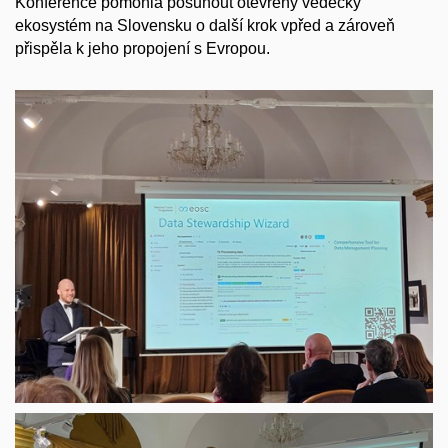
Konference pomohla posunout otevřený vědecký
ekosystém na Slovensku o další krok vpřed a zároveň
přispěla k jeho propojení s Evropou.