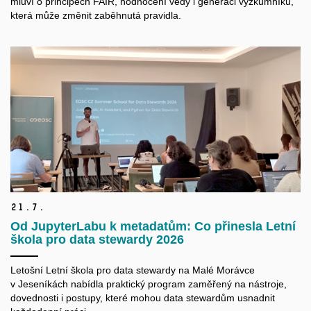
mluví o principech FAIR, hodnocení vědy i generaci výzkumníků,
která může změnit zaběhnutá pravidla.
21.
7.
Od JupyterLabu k metadatům: Co přinesla Letní
škola pro data stewardy 2026
Letošní Letní škola pro data
stewardy
na Malé Morávce
v Jeseníkách nabídla praktický program zaměřený na nástroje,
dovednosti i postupy, které mohou data
stewardům
usnadnit