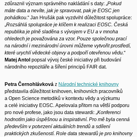
zdůraznil význam správného nakládání s
daty: „
Pokud
máte data a
nevíte, jak je spravovat, pak je EOSC jen
pohádkou
.“ Jan Hrušák pak vyzdvihl důležitost spolupráce:
„
Rozsáhlá spolupráce je klíčem k
realizaci EOSC. Česká
republika je plně sladěna s
vývojem v
EU a
v mnoha
ohledech je považována za vzor. Pouze společnou prací
na národní i
mezinárodní úrovni můžeme vytvořit prostředí,
které urychlí vědecké objevy a
podpoří otevřenou vědu.
“
Matej Antol
popsal vývoj české iniciativy při budování
národního repozitáře a
šíření principů FAIR dat.
Petra Černohlávková
z
Národní technické knihovny
představila důležitost knihoven, knihovních pracovníků
a
Open Science metodiků v
kontextu vědy a
výzkumu
a
celé iniciativy EOSC. Apelovala přitom na větší podporu
pro nové profese, jako jsou data stewardi: „
Konferenci
hodnotím jako úspěšnou a
inspirativní. Pro mě byla cenná
především v
potvrzení aktuálních trendů a
sdílení
praktických zkušeností. Role data stewardů je pro knihovny