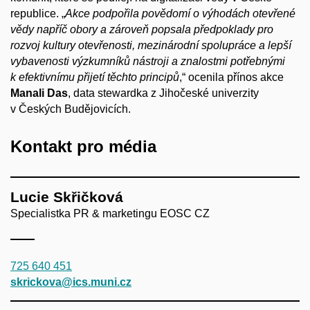
republice. „
Akce podpořila povědomí o
výhodách otevřené
vědy napříč obory a
zároveň popsala předpoklady pro
rozvoj kultury otevřenosti, mezinárodní spolupráce a
lepší
vybavenosti výzkumníků nástroji a
znalostmi potřebnými
k
efektivnímu přijetí těchto principů
,“ ocenila přínos akce
Manali Das
, data stewardka z
Jihočeské univerzity
v
Českých Budějovicích.
Kontakt pro média
Lucie Skřičková
Specialistka PR & marketingu EOSC CZ
725 640 451
skrickova@ics.muni.cz