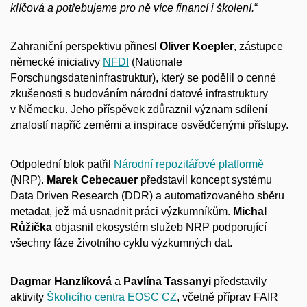
klíčová a
potřebujeme pro ně více financí i
školení.
“
Zahraniční perspektivu přinesl
Oliver Koepler
, zástupce
německé iniciativy
NFDI
(Nationale
Forschungsdateninfrastruktur), který se podělil o
cenné
zkušenosti s
budováním národní datové infrastruktury
v
Německu. Jeho příspěvek zdůraznil význam sdílení
znalostí napříč zeměmi a
inspirace osvědčenými přístupy.
Odpolední blok patřil
Národní repozitářové platformě
(NRP).
Marek Cebecauer
představil koncept systému
Data Driven Research (DDR) a
automatizovaného sběru
metadat, jež má usnadnit práci výzkumníkům.
Michal
Růžička
objasnil ekosystém služeb NRP podporující
všechny fáze životního cyklu výzkumných dat.
Dagmar Hanzlíková
a
Pavlína Tassanyi
představily
aktivity
Školicího centra EOSC CZ
, včetně příprav FAIR