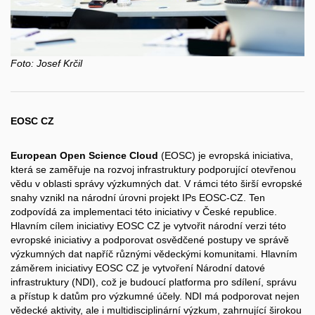
Foto:
Josef Krčil
EOSC CZ
European Open Science Cloud
(EOSC) je evropská iniciativa,
která se zaměřuje na rozvoj infrastruktury podporující otevřenou
vědu v
oblasti správy výzkumných dat. V
rámci této širší evropské
snahy vznikl na národní úrovni projekt IPs EOSC-CZ. Ten
zodpovídá za implementaci této iniciativy v
České republice.
Hlavním cílem iniciativy EOSC CZ je vytvořit národní verzi této
evropské iniciativy a
podporovat osvědčené postupy ve správě
výzkumných dat napříč různými vědeckými komunitami. Hlavním
záměrem iniciativy EOSC CZ je vytvoření Národní datové
infrastruktury (NDI), což je budoucí platforma pro sdílení, správu
a
přístup k
datům pro výzkumné účely. NDI má podporovat nejen
vědecké aktivity, ale i
multidisciplinární výzkum, zahrnující širokou