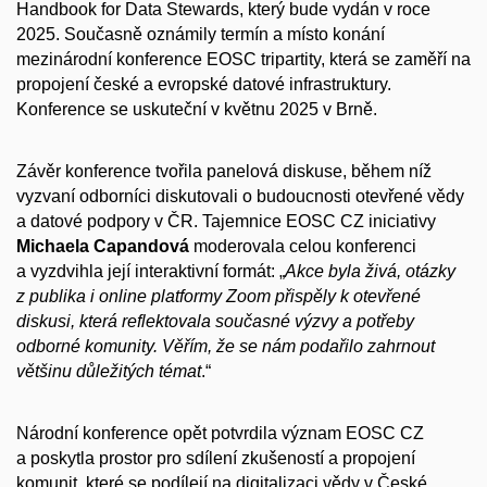
Handbook for Data Stewards, který bude vydán v
roce
2025. Současně oznámily termín a
místo konání
mezinárodní konference EOSC tripartity, která se zaměří na
propojení české a
evropské datové infrastruktury.
Konference se uskuteční v
květnu 2025 v
Brně.
Závěr konference tvořila panelová diskuse, během níž
vyzvaní odborníci diskutovali o
budoucnosti otevřené vědy
a
datové podpory v
ČR. Tajemnice EOSC CZ iniciativy
Michaela Capandová
moderovala celou konferenci
a
vyzdvihla její interaktivní formát: „
Akce byla živá, otázky
z
publika i
online platformy Zoom přispěly k
otevřené
diskusi, která reflektovala současné výzvy a
potřeby
odborné komunity. Věřím, že se nám podařilo zahrnout
většinu důležitých témat
.“
Národní konference opět potvrdila význam EOSC CZ
a
poskytla prostor pro sdílení zkušeností a
propojení
komunit, které se podílejí na digitalizaci vědy v
České