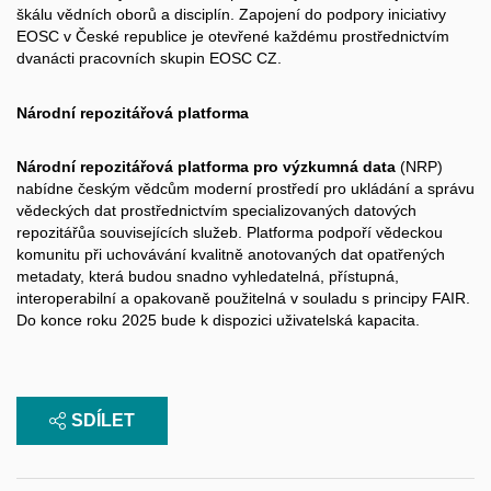
škálu vědních oborů a
disciplín. Zapojení do podpory iniciativy
EOSC v
České republice je otevřené každému prostřednictvím
dvanácti pracovních skupin EOSC CZ.
Národní repozitářová platforma
Národní repozitářová platforma pro výzkumná data
(NRP)
nabídne českým vědcům moderní prostředí pro ukládání a
správu
vědeckých dat prostřednictvím specializovaných datových
repozitářůa souvisejících služeb. Platforma podpoří vědeckou
komunitu při uchovávání kvalitně anotovaných dat opatřených
metadaty, která budou snadno vyhledatelná, přístupná,
interoperabilní a
opakovaně použitelná v
souladu s
principy FAIR.
Do konce roku 2025 bude k
dispozici uživatelská kapacita.
SDÍLET