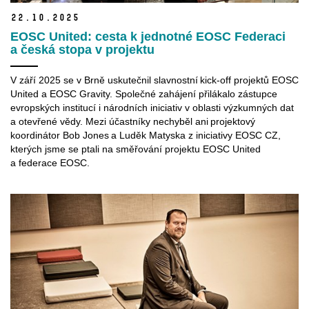
22.
10.
2025
EOSC United: cesta k jednotné EOSC Federaci
a česká stopa v projektu
V září 2025 se v Brně uskutečnil slavnostní kick-off projektů EOSC
United a EOSC Gravity. Společné zahájení přilákalo zástupce
evropských institucí i národních iniciativ v oblasti výzkumných dat
a otevřené vědy. Mezi účastníky nechyběl ani projektový
koordinátor Bob Jones a Luděk Matyska z iniciativy EOSC CZ,
kterých jsme se ptali na směřování projektu EOSC United
a federace EOSC.