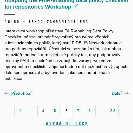
Adapting the FAIR-enabling data policy checklist
for repositories Workshop
14:00 – 16:00
Zahraniční
ENG
Interaktivní workshop představí FAIR-enabling Data Policy
Checklist, nástroj původně vytvořený pro tvůrce vědních
a institucionálních politik, který nyní FIDELIS Network adaptuje
pro potřeby repozitářů. Účastníci se seznámí s tím, jak mohou
repozitáře hodnotit a rozvíjet své politiky tak, aby podporovaly
principy FAIR, a společně se zapojí do tvorby první verze
upraveného checklistu. Zájemci budou mít možnost na výstupech
dále spolupracovat a být uvedeni jako spoluautoři finální
publikace.
Předchozí
Další
1
…
4
5
6
7
8
…
33
Aktuální akce