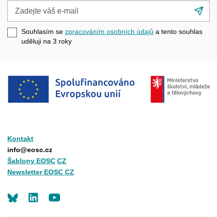
Zadejte
Při
váš
se
e-
Souhlasím se
zpracováním osobních údajů
a tento souhlas
mail
uděluji na 3
roky
Kontakt
info@eosc.cz
Šablony EOSC
CZ
Newsletter EOSC CZ
LinkedIn
Youtube