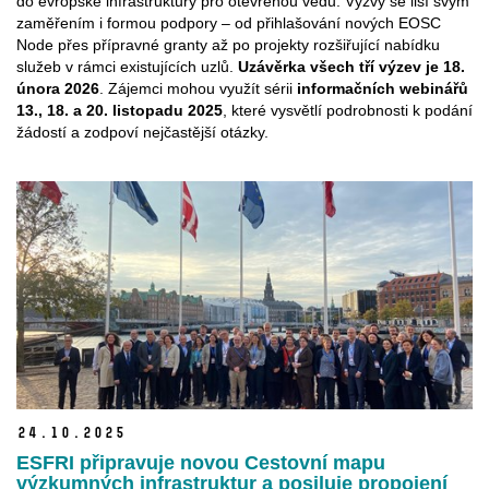
do evropské infrastruktury pro otevřenou vědu. Výzvy se liší svým
zaměřením i formou podpory – od přihlašování nových EOSC
Node přes přípravné granty až po projekty rozšiřující nabídku
služeb v rámci existujících uzlů.
Uzávěrka všech tří výzev je 18.
února 2026
. Zájemci mohou využít sérii
informačních webinářů
13., 18. a 20. listopadu 2025
, které vysvětlí podrobnosti k podání
žádostí a zodpoví nejčastější otázky.
24.
10.
2025
ESFRI připravuje novou Cestovní mapu
výzkumných infrastruktur a posiluje propojení