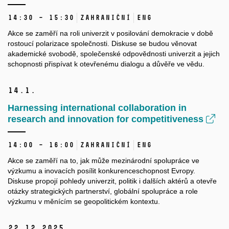
14:30 – 15:30
Zahraniční
ENG
Akce se zaměří na roli univerzit v posilování demokracie v době
rostoucí polarizace společnosti. Diskuse se budou věnovat
akademické svobodě, společenské odpovědnosti univerzit a jejich
schopnosti přispívat k otevřenému dialogu a důvěře ve vědu.
14.
1.
Harnessing international collaboration in
research and innovation for competitiveness
14:00 – 16:00
Zahraniční
ENG
Akce se zaměří na to, jak může mezinárodní spolupráce ve
výzkumu a inovacích posílit konkurenceschopnost Evropy.
Diskuse propojí pohledy univerzit, politik i dalších aktérů a otevře
otázky strategických partnerství, globální spolupráce a role
výzkumu v měnícím se geopolitickém kontextu.
22.
12.
2025