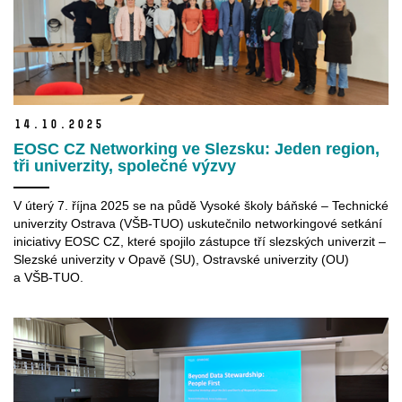
14.
10.
2025
EOSC CZ Networking ve Slezsku: Jeden region,
tři univerzity, společné výzvy
V úterý 7. října 2025 se na půdě Vysoké školy báňské – Technické
univerzity Ostrava (VŠB-TUO) uskutečnilo networkingové setkání
iniciativy EOSC CZ, které spojilo zástupce tří slezských univerzit –
Slezské univerzity v Opavě (SU), Ostravské univerzity (OU)
a VŠB-TUO.