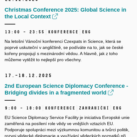
Christmas Conference 2025: Global Science in
the Local Context
13:00 – 23:55
Konference
ENG
Na letošní Vánoční konferenci Czexpats in Science, která se
poprvé uskuteční v angličtině, se podíváte na to, jak se české
kořeny propojují s mezinárodní vědou. A hlavně, jak z toho
můžeme vytěžit to nejlepší pro všechny.
17.–18.
12.
2025
2nd European Science Diplomacy Conference -
Bridging divides in a fragmented world
9:00 – 18:00
Konference
Zahraniční
ENG
EU Science Diplomacy Service Facility je iniciativa Evropské unie
zaměřená na posílení role vědy ve vnějších vztazích EU.
Podporuje spolupráci mezi výzkumnou komunitou a tvůrci politik,
rozvoj vědecké diplomacie a využívání vědeckých poznatků při